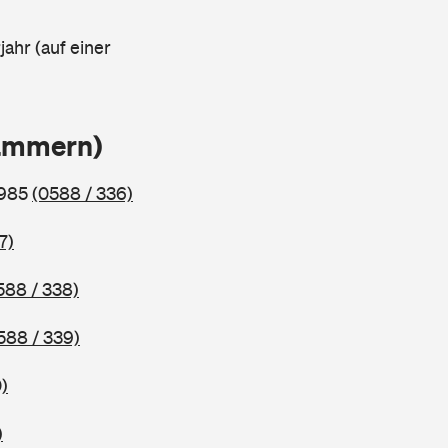
ahr (auf einer
lammern)
1985
(0588 / 336)
7)
588 / 338)
588 / 339)
)
)