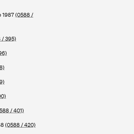
b 1987
(0588 /
 / 395)
96)
8)
9)
00)
588 / 401)
88
(0588 / 420)