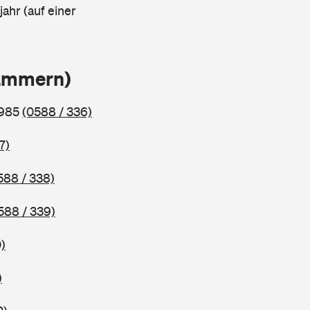
ahr (auf einer
lammern)
1985
(0588 / 336)
7)
588 / 338)
588 / 339)
)
)