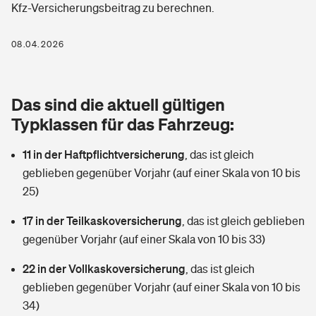
Kfz-Versicherungsbeitrag zu berechnen.
Berufshaftpflichtversicherung
Rechts­schutz­ver­si­che­rung
Photovoltaik
Private Krankenversicherung
08.04.2026
Zur Übersicht
Fahrradversicherung
Wärmepumpen versichern
Zahnzusatzversicherung
Unfallversicherung
Tools
Das sind die aktuell gültigen
Glasversicherung
Dread-Disease-Versicherung
Typklassen für das Fahrzeug:
Kinderunfall­ver­si­che­rung
Rentenrechner: Wie viel Geld bekomme ich im Alter?
Vermieterrrechtsschutz
Tierkrankenversicherung
11 in der Haftpflichtversicherung
,
das ist gleich
Kinderinvalidität
geblieben gegenüber Vorjahr (auf einer Skala von 10 bis
Wer versichert was: Jetzt Versicherer finden
Mietkautionsversicherung
Zur Übersicht
25)
Reiseversicherung
Sie haben Fragen?
Restkreditversicherung
17 in der Teilkaskoversicherung
,
das ist gleich geblieben
Tools
gegenüber Vorjahr (auf einer Skala von 10 bis 33)
Hundehalter-Haftpflicht
Zur Übersicht
22 in der Vollkaskoversicherung
,
das ist gleich
Pferdehalter-Haftpflicht
Wer versichert was: Jetzt Versicherer finden
geblieben gegenüber Vorjahr (auf einer Skala von 10 bis
Tools
34)
Handyversicherung