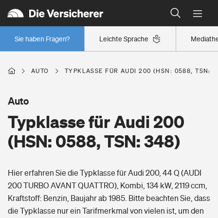
Typklassen: So ist Ihr Auto eingestuft
Wer versichert was: Jetzt Versicherer finden
Regionalklassen: So ist Ihre Region eingestuft
Sie haben Fragen?
Leichte Sprache
Mediath
Wer versichert was: Jetzt Versicherer finden
AUTO
TYPKLASSE FÜR AUDI 200 (HSN: 0588, TSN: 3
Beruf
Auto
Typklasse für Audi 200
Berufsunfähigkeitsversicherung
Wohnen
(HSN: 0588, TSN: 348)
Erwerbsunfähigkeitsversicherung
Wohngebäudeversicherung
Hier erfahren Sie die Typklasse für Audi 200, 44 Q (AUDI
Freizeit
Grundfähigkeitsversicherung
200 TURBO AVANT QUATTRO), Kombi, 134 kW, 2119 ccm,
Hausratversicherung
Kraftstoff: Benzin, Baujahr ab 1985. Bitte beachten Sie, dass
Arbeitsrechtsschutz
Pri­vate Haft­pflicht­
die Typklasse nur ein Tarifmerkmal von vielen ist, um den
Gesundheit
Elementarversicherung