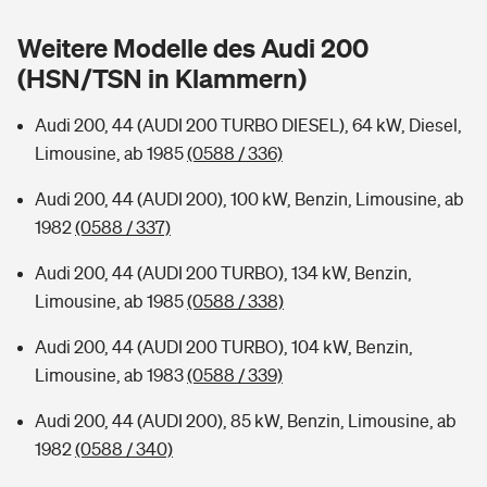
Sie haben Fragen?
Weitere Modelle des Audi 200
Hochwasser-Check: Wie gefährdet ist Ihr Haus?
Private Cyberversicherung
Rentenrechner: Wie viel Geld bekomme ich im Alter?
(HSN/TSN in Klammern)
Wer versichert was: Jetzt Versicherer finden
Musikinstrumentenversicherung
Audi 200, 44 (AUDI 200 TURBO DIESEL), 64 kW, Diesel,
Limousine, ab 1985
(0588 / 336)
Sie haben Fragen?
Zur Übersicht
Audi 200, 44 (AUDI 200), 100 kW, Benzin, Limousine, ab
1982
(0588 / 337)
Tools
Audi 200, 44 (AUDI 200 TURBO), 134 kW, Benzin,
Limousine, ab 1985
(0588 / 338)
Kinderunfall-Check: Mehr Sicherheit für deine Kids
Audi 200, 44 (AUDI 200 TURBO), 104 kW, Benzin,
Typklassen: So ist Ihr Auto eingestuft
Limousine, ab 1983
(0588 / 339)
Audi 200, 44 (AUDI 200), 85 kW, Benzin, Limousine, ab
Sie haben Fragen?
1982
(0588 / 340)