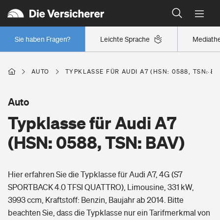
Typklassen: So ist Ihr Auto eingestuft
Wer versichert was: Jetzt Versicherer finden
Regionalklassen: So ist Ihre Region eingestuft
Sie haben Fragen?
Leichte Sprache
Mediath
Wer versichert was: Jetzt Versicherer finden
AUTO
TYPKLASSE FÜR AUDI A7 (HSN: 0588, TSN: BA
Beruf
Auto
Typklasse für Audi A7
Berufsunfähigkeitsversicherung
Wohnen
(HSN: 0588, TSN: BAV)
Erwerbsunfähigkeitsversicherung
Wohngebäudeversicherung
Hier erfahren Sie die Typklasse für Audi A7, 4G (S7
Freizeit
Grundfähigkeitsversicherung
SPORTBACK 4.0 TFSI QUATTRO), Limousine, 331 kW,
Hausratversicherung
3993 ccm, Kraftstoff: Benzin, Baujahr ab 2014. Bitte
Arbeitsrechtsschutz
Pri­vate Haft­pflicht­
beachten Sie, dass die Typklasse nur ein Tarifmerkmal von
Gesundheit
Elementarversicherung