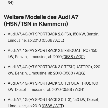
Sie haben Fragen?
34)
Hochwasser-Check: Wie gefährdet ist Ihr Haus?
Private Cyberversicherung
Rentenrechner: Wie viel Geld bekomme ich im Alter?
Weitere Modelle des Audi A7
(HSN/TSN in Klammern)
Wer versichert was: Jetzt Versicherer finden
Musikinstrumentenversicherung
Audi A7, 4G (A7 SPORTBACK 2.8 FSI), 150 kW, Benzin,
Sie haben Fragen?
Zur Übersicht
Limousine, ab 2010
(0588 / AQE)
Audi A7, 4G (A7 SPORTBACK 2.8 FSI QUATTRO), 150
Tools
kW, Benzin, Limousine, ab 2010
(0588 / AQF)
Audi A7, 4G (A7 SPORTBACK 3.0 TFSI QUATTRO), 220
Kinderunfall-Check: Mehr Sicherheit für deine Kids
kW, Benzin, Limousine, ab 2010
(0588 / AQG)
Typklassen: So ist Ihr Auto eingestuft
Audi A7, 4G (A7 SPORTBACK 3.0 TDI QUATTRO), 180
kW, Diesel, Limousine, ab 2010
(0588 / AQH)
Sie haben Fragen?
Audi A7, 4G (A7 SPORTBACK 3.0 TDI), 150 kW, Diesel,
Limousine, ab 2010
(0588 / AQT)