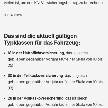
vielen ist, um den Kfz-Versicherungsbeitrag zu berechnen.
Berufshaftpflichtversicherung
Rechts­schutz­ver­si­che­rung
Photovoltaik
Private Krankenversicherung
08.04.2026
Zur Übersicht
Fahrradversicherung
Wärmepumpen versichern
Zahnzusatzversicherung
Unfallversicherung
Tools
Das sind die aktuell gültigen
Glasversicherung
Dread-Disease-Versicherung
Typklassen für das Fahrzeug:
Kinderunfall­ver­si­che­rung
Rentenrechner: Wie viel Geld bekomme ich im Alter?
Vermieterrrechtsschutz
Tierkrankenversicherung
18 in der Haftpflichtversicherung
,
das ist gleich
Kinderinvalidität
geblieben gegenüber Vorjahr (auf einer Skala von 10 bis
Wer versichert was: Jetzt Versicherer finden
Mietkautionsversicherung
Zur Übersicht
25)
Reiseversicherung
Sie haben Fragen?
Restkreditversicherung
30 in der Teilkaskoversicherung
,
das ist gleich
Tools
geblieben gegenüber Vorjahr (auf einer Skala von 10 bis
Hundehalter-Haftpflicht
Zur Übersicht
33)
Pferdehalter-Haftpflicht
Wer versichert was: Jetzt Versicherer finden
28 in der Vollkaskoversicherung
,
das ist gleich
Tools
geblieben gegenüber Vorjahr (auf einer Skala von 10 bis
Handyversicherung