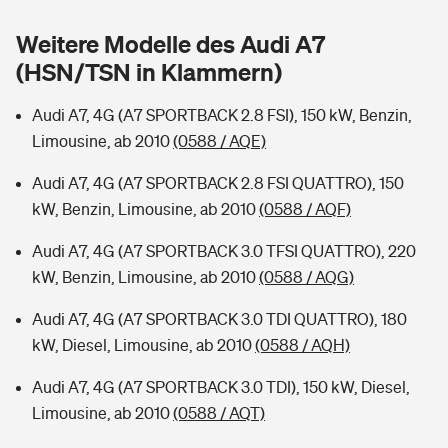
Sie haben Fragen?
Weitere Modelle des Audi A7
Hochwasser-Check: Wie gefährdet ist Ihr Haus?
Private Cyberversicherung
Rentenrechner: Wie viel Geld bekomme ich im Alter?
(HSN/TSN in Klammern)
Wer versichert was: Jetzt Versicherer finden
Musikinstrumentenversicherung
Audi A7, 4G (A7 SPORTBACK 2.8 FSI), 150 kW, Benzin,
Limousine, ab 2010
(0588 / AQE)
Sie haben Fragen?
Zur Übersicht
Audi A7, 4G (A7 SPORTBACK 2.8 FSI QUATTRO), 150
kW, Benzin, Limousine, ab 2010
(0588 / AQF)
Tools
Audi A7, 4G (A7 SPORTBACK 3.0 TFSI QUATTRO), 220
kW, Benzin, Limousine, ab 2010
(0588 / AQG)
Kinderunfall-Check: Mehr Sicherheit für deine Kids
Audi A7, 4G (A7 SPORTBACK 3.0 TDI QUATTRO), 180
Typklassen: So ist Ihr Auto eingestuft
kW, Diesel, Limousine, ab 2010
(0588 / AQH)
Audi A7, 4G (A7 SPORTBACK 3.0 TDI), 150 kW, Diesel,
Sie haben Fragen?
Limousine, ab 2010
(0588 / AQT)