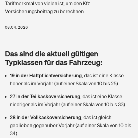
Tarifmerkmal von vielen ist, um den Kfz-
Berufshaftpflichtversicherung
Rechts­schutz­ver­si­che­rung
Versicherungsbeitrag zu berechnen.
Photovoltaik
Private Krankenversicherung
Zur Übersicht
Fahrradversicherung
08.04.2026
Wärmepumpen versichern
Zahnzusatzversicherung
Unfallversicherung
Tools
Glasversicherung
Dread-Disease-Versicherung
Das sind die aktuell gültigen
Kinderunfall­ver­si­che­rung
Typklassen für das Fahrzeug:
Rentenrechner: Wie viel Geld bekomme ich im Alter?
Vermieterrrechtsschutz
Tierkrankenversicherung
Kinderinvalidität
19 in der Haftpflichtversicherung
,
das ist eine Klasse
Wer versichert was: Jetzt Versicherer finden
Mietkautionsversicherung
Zur Übersicht
höher als im Vorjahr (auf einer Skala von 10 bis 25)
Reiseversicherung
Sie haben Fragen?
Restkreditversicherung
27 in der Teilkaskoversicherung
,
das ist eine Klasse
Tools
niedriger als im Vorjahr (auf einer Skala von 10 bis 33)
Hundehalter-Haftpflicht
Zur Übersicht
28 in der Vollkaskoversicherung
,
das ist gleich
Pferdehalter-Haftpflicht
Wer versichert was: Jetzt Versicherer finden
geblieben gegenüber Vorjahr (auf einer Skala von 10 bis
Tools
34)
Handyversicherung