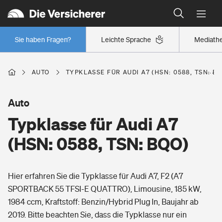
Typklassen: So ist Ihr Auto eingestuft
Wer versichert was: Jetzt Versicherer finden
Regionalklassen: So ist Ihre Region eingestuft
Sie haben Fragen?
Leichte Sprache
Mediath
Wer versichert was: Jetzt Versicherer finden
AUTO
TYPKLASSE FÜR AUDI A7 (HSN: 0588, TSN: B
Beruf
Auto
Typklasse für Audi A7
Berufsunfähigkeitsversicherung
Wohnen
(HSN: 0588, TSN: BQO)
Erwerbsunfähigkeitsversicherung
Wohngebäudeversicherung
Hier erfahren Sie die Typklasse für Audi A7, F2 (A7
Freizeit
Grundfähigkeitsversicherung
SPORTBACK 55 TFSI-E QUATTRO), Limousine, 185 kW,
Hausratversicherung
1984 ccm, Kraftstoff: Benzin/Hybrid Plug In, Baujahr ab
Arbeitsrechtsschutz
Pri­vate Haft­pflicht­
2019. Bitte beachten Sie, dass die Typklasse nur ein
Gesundheit
Elementarversicherung