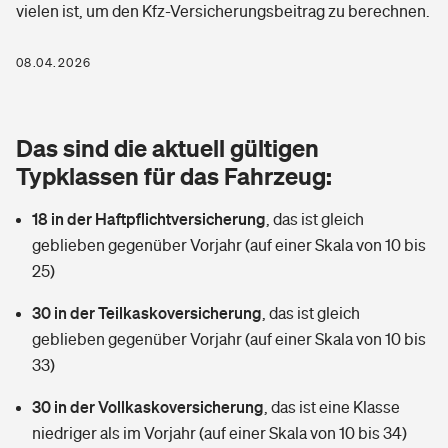
vielen ist, um den Kfz-Versicherungsbeitrag zu berechnen.
Berufshaftpflichtversicherung
Rechts­schutz­ver­si­che­rung
Photovoltaik
Private Krankenversicherung
08.04.2026
Zur Übersicht
Fahrradversicherung
Wärmepumpen versichern
Zahnzusatzversicherung
Unfallversicherung
Tools
Das sind die aktuell gültigen
Glasversicherung
Dread-Disease-Versicherung
Typklassen für das Fahrzeug:
Kinderunfall­ver­si­che­rung
Rentenrechner: Wie viel Geld bekomme ich im Alter?
Vermieterrrechtsschutz
Tierkrankenversicherung
18 in der Haftpflichtversicherung
,
das ist gleich
Kinderinvalidität
geblieben gegenüber Vorjahr (auf einer Skala von 10 bis
Wer versichert was: Jetzt Versicherer finden
Mietkautionsversicherung
Zur Übersicht
25)
Reiseversicherung
Sie haben Fragen?
Restkreditversicherung
30 in der Teilkaskoversicherung
,
das ist gleich
Tools
geblieben gegenüber Vorjahr (auf einer Skala von 10 bis
Hundehalter-Haftpflicht
Zur Übersicht
33)
Pferdehalter-Haftpflicht
Wer versichert was: Jetzt Versicherer finden
30 in der Vollkaskoversicherung
,
das ist eine Klasse
Tools
niedriger als im Vorjahr (auf einer Skala von 10 bis 34)
Handyversicherung