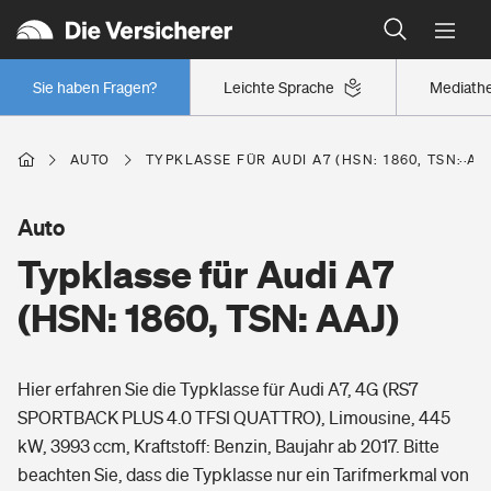
Typklassen: So ist Ihr Auto eingestuft
Wer versichert was: Jetzt Versicherer finden
Regionalklassen: So ist Ihre Region eingestuft
Sie haben Fragen?
Leichte Sprache
Mediath
Wer versichert was: Jetzt Versicherer finden
AUTO
TYPKLASSE FÜR AUDI A7 (HSN: 1860, TSN: AA
Beruf
Auto
Typklasse für Audi A7
Berufsunfähigkeitsversicherung
Wohnen
(HSN: 1860, TSN: AAJ)
Erwerbsunfähigkeitsversicherung
Wohngebäudeversicherung
Hier erfahren Sie die Typklasse für Audi A7, 4G (RS7
Freizeit
Grundfähigkeitsversicherung
SPORTBACK PLUS 4.0 TFSI QUATTRO), Limousine, 445
Hausratversicherung
kW, 3993 ccm, Kraftstoff: Benzin, Baujahr ab 2017. Bitte
Arbeitsrechtsschutz
Pri­vate Haft­pflicht­
beachten Sie, dass die Typklasse nur ein Tarifmerkmal von
Gesundheit
Elementarversicherung