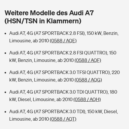
Sie haben Fragen?
Weitere Modelle des Audi A7
Hochwasser-Check: Wie gefährdet ist Ihr Haus?
Private Cyberversicherung
Rentenrechner: Wie viel Geld bekomme ich im Alter?
(HSN/TSN in Klammern)
Wer versichert was: Jetzt Versicherer finden
Musikinstrumentenversicherung
Audi A7, 4G (A7 SPORTBACK 2.8 FSI), 150 kW, Benzin,
Limousine, ab 2010
(0588 / AQE)
Sie haben Fragen?
Zur Übersicht
Audi A7, 4G (A7 SPORTBACK 2.8 FSI QUATTRO), 150
kW, Benzin, Limousine, ab 2010
(0588 / AQF)
Tools
Audi A7, 4G (A7 SPORTBACK 3.0 TFSI QUATTRO), 220
kW, Benzin, Limousine, ab 2010
(0588 / AQG)
Kinderunfall-Check: Mehr Sicherheit für deine Kids
Audi A7, 4G (A7 SPORTBACK 3.0 TDI QUATTRO), 180
Typklassen: So ist Ihr Auto eingestuft
kW, Diesel, Limousine, ab 2010
(0588 / AQH)
Audi A7, 4G (A7 SPORTBACK 3.0 TDI), 150 kW, Diesel,
Sie haben Fragen?
Limousine, ab 2010
(0588 / AQT)