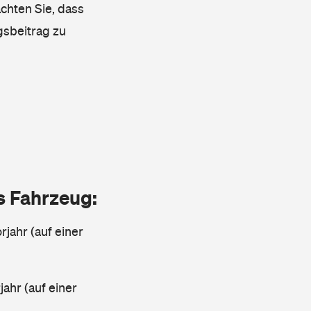
achten Sie, dass
gsbeitrag zu
as Fahrzeug:
jahr (auf einer
ahr (auf einer