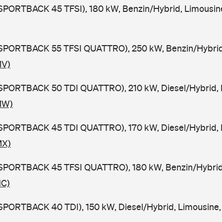
 SPORTBACK 45 TFSI), 180 kW, Benzin/Hybrid, Limousin
7 SPORTBACK 55 TFSI QUATTRO), 250 kW, Benzin/Hybrid
MV)
7 SPORTBACK 50 TDI QUATTRO), 210 kW, Diesel/Hybrid, 
MW)
7 SPORTBACK 45 TDI QUATTRO), 170 kW, Diesel/Hybrid, 
MX)
7 SPORTBACK 45 TFSI QUATTRO), 180 kW, Benzin/Hybrid,
NC)
 SPORTBACK 40 TDI), 150 kW, Diesel/Hybrid, Limousine