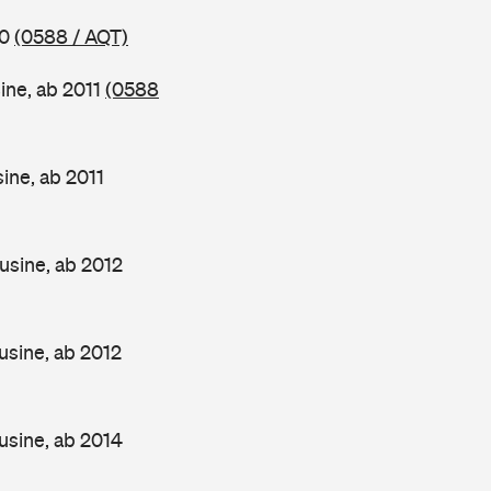
10
(0588 / AQT)
ine, ab 2011
(0588
ine, ab 2011
sine, ab 2012
sine, ab 2012
sine, ab 2014