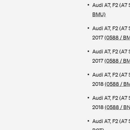
Audi A7, F2 (A7
BMU)
Audi A7, F2 (A
2017
(0588 / B
Audi A7, F2 (A
2017
(0588 / B
Audi A7, F2 (A
2018
(0588 / B
Audi A7, F2 (A
2018
(0588 / B
Audi A7, F2 (A7