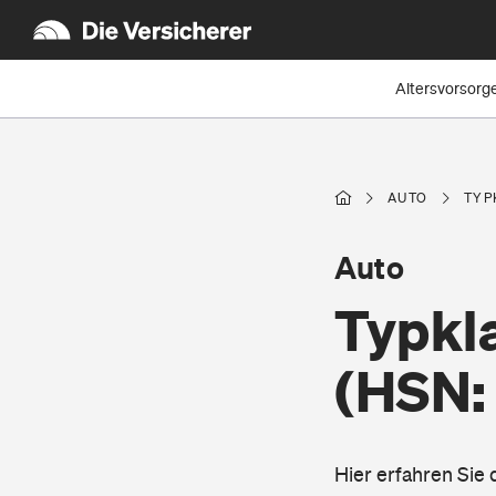
Altersvorsorg
AUTO
TYP
Auto
Typkl
(HSN:
Hier erfahren Sie