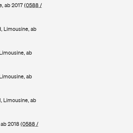
e, ab 2017
(0588 /
, Limousine, ab
Limousine, ab
Limousine, ab
 Limousine, ab
, ab 2018
(0588 /