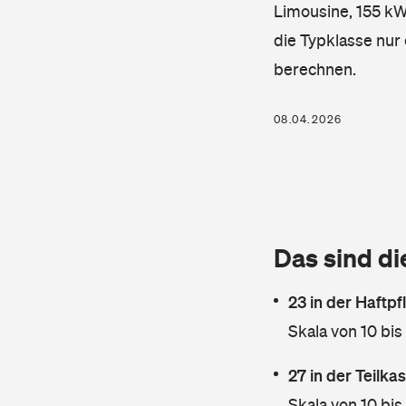
Limousine, 155 kW,
die Typklasse nur 
berechnen.
08.04.2026
Das sind di
23 in der Haftpf
Skala von 10 bis
27 in der Teilk
Skala von 10 bis