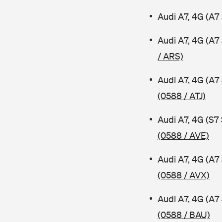
Audi A7, 4G (A7
Audi A7, 4G (A7
/ ARS)
Audi A7, 4G (A7
(0588 / ATJ)
Audi A7, 4G (S
(0588 / AVE)
Audi A7, 4G (A
(0588 / AVX)
Audi A7, 4G (A
(0588 / BAU)