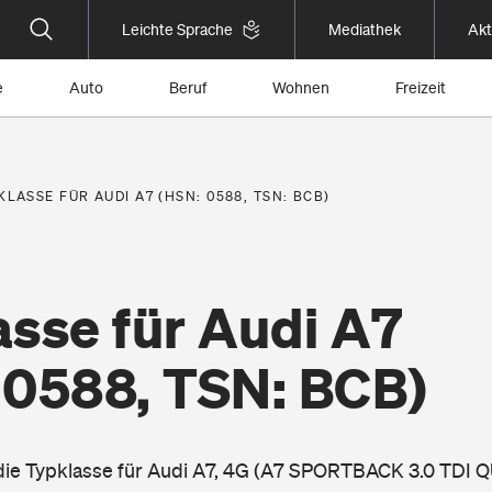
Leichte Sprache
Mediathek
Akt
e
Auto
Beruf
Wohnen
Freizeit
KLASSE FÜR AUDI A7 (HSN: 0588, TSN: BCB)
asse für Audi A7
 0588, TSN: BCB)
 die Typklasse für Audi A7, 4G (A7 SPORTBACK 3.0 TDI