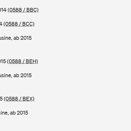
2014
(0588 / BBC)
14
(0588 / BCC)
sine, ab 2015
015
(0588 / BEH)
sine, ab 2015
15
(0588 / BEX)
ine, ab 2015