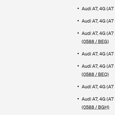
Audi A7, 4G (A7
Audi A7, 4G (A7
Audi A7, 4G (A
(0588 / BEG)
Audi A7, 4G (A7
Audi A7, 4G (A
(0588 / BEQ)
Audi A7, 4G (A7
Audi A7, 4G (A7
(0588 / BGH)