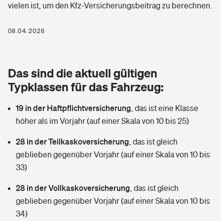
vielen ist, um den Kfz-Versicherungsbeitrag zu berechnen.
Berufshaftpflichtversicherung
Rechts­schutz­ver­si­che­rung
Photovoltaik
Private Krankenversicherung
08.04.2026
Zur Übersicht
Fahrradversicherung
Wärmepumpen versichern
Zahnzusatzversicherung
Unfallversicherung
Tools
Das sind die aktuell gültigen
Glasversicherung
Dread-Disease-Versicherung
Typklassen für das Fahrzeug:
Kinderunfall­ver­si­che­rung
Rentenrechner: Wie viel Geld bekomme ich im Alter?
Vermieterrrechtsschutz
Tierkrankenversicherung
19 in der Haftpflichtversicherung
,
das ist eine Klasse
Kinderinvalidität
höher als im Vorjahr (auf einer Skala von 10 bis 25)
Wer versichert was: Jetzt Versicherer finden
Mietkautionsversicherung
Zur Übersicht
28 in der Teilkaskoversicherung
,
das ist gleich
Reiseversicherung
Sie haben Fragen?
Restkreditversicherung
geblieben gegenüber Vorjahr (auf einer Skala von 10 bis
Tools
33)
Hundehalter-Haftpflicht
Zur Übersicht
28 in der Vollkaskoversicherung
,
das ist gleich
Pferdehalter-Haftpflicht
Wer versichert was: Jetzt Versicherer finden
geblieben gegenüber Vorjahr (auf einer Skala von 10 bis
Tools
34)
Handyversicherung