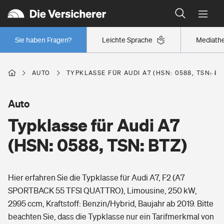
Typklassen: So ist Ihr Auto eingestuft
Wer versichert was: Jetzt Versicherer finden
Regionalklassen: So ist Ihre Region eingestuft
Sie haben Fragen?
Leichte Sprache
Mediath
Wer versichert was: Jetzt Versicherer finden
AUTO
TYPKLASSE FÜR AUDI A7 (HSN: 0588, TSN: BT
Beruf
Auto
Typklasse für Audi A7
Berufsunfähigkeitsversicherung
Wohnen
(HSN: 0588, TSN: BTZ)
Erwerbsunfähigkeitsversicherung
Wohngebäudeversicherung
Hier erfahren Sie die Typklasse für Audi A7, F2 (A7
Freizeit
Grundfähigkeitsversicherung
SPORTBACK 55 TFSI QUATTRO), Limousine, 250 kW,
Hausratversicherung
2995 ccm, Kraftstoff: Benzin/Hybrid, Baujahr ab 2019. Bitte
Arbeitsrechtsschutz
Pri­vate Haft­pflicht­
beachten Sie, dass die Typklasse nur ein Tarifmerkmal von
Gesundheit
Elementarversicherung