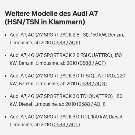
Sie haben Fragen?
Weitere Modelle des Audi A7
Hochwasser-Check: Wie gefährdet ist Ihr Haus?
Private Cyberversicherung
Rentenrechner: Wie viel Geld bekomme ich im Alter?
(HSN/TSN in Klammern)
Wer versichert was: Jetzt Versicherer finden
Musikinstrumentenversicherung
Audi A7, 4G (A7 SPORTBACK 2.8 FSI), 150 kW, Benzin,
Limousine, ab 2010
(0588 / AQE)
Sie haben Fragen?
Zur Übersicht
Audi A7, 4G (A7 SPORTBACK 2.8 FSI QUATTRO), 150
kW, Benzin, Limousine, ab 2010
(0588 / AQF)
Tools
Audi A7, 4G (A7 SPORTBACK 3.0 TFSI QUATTRO), 220
kW, Benzin, Limousine, ab 2010
(0588 / AQG)
Kinderunfall-Check: Mehr Sicherheit für deine Kids
Audi A7, 4G (A7 SPORTBACK 3.0 TDI QUATTRO), 180
Typklassen: So ist Ihr Auto eingestuft
kW, Diesel, Limousine, ab 2010
(0588 / AQH)
Audi A7, 4G (A7 SPORTBACK 3.0 TDI), 150 kW, Diesel,
Sie haben Fragen?
Limousine, ab 2010
(0588 / AQT)