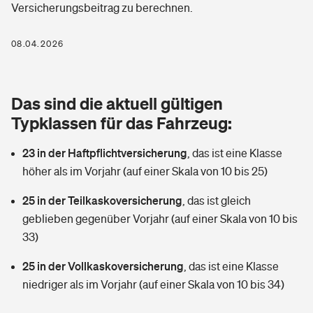
Versicherungsbeitrag zu berechnen.
Berufshaftpflichtversicherung
Rechts­schutz­ver­si­che­rung
Photovoltaik
Private Krankenversicherung
08.04.2026
Zur Übersicht
Fahrradversicherung
Wärmepumpen versichern
Zahnzusatzversicherung
Unfallversicherung
Tools
Das sind die aktuell gültigen
Glasversicherung
Dread-Disease-Versicherung
Typklassen für das Fahrzeug:
Kinderunfall­ver­si­che­rung
Rentenrechner: Wie viel Geld bekomme ich im Alter?
Vermieterrrechtsschutz
Tierkrankenversicherung
23 in der Haftpflichtversicherung
,
das ist eine Klasse
Kinderinvalidität
höher als im Vorjahr (auf einer Skala von 10 bis 25)
Wer versichert was: Jetzt Versicherer finden
Mietkautionsversicherung
Zur Übersicht
25 in der Teilkaskoversicherung
,
das ist gleich
Reiseversicherung
Sie haben Fragen?
Restkreditversicherung
geblieben gegenüber Vorjahr (auf einer Skala von 10 bis
Tools
33)
Hundehalter-Haftpflicht
Zur Übersicht
25 in der Vollkaskoversicherung
,
das ist eine Klasse
Pferdehalter-Haftpflicht
Wer versichert was: Jetzt Versicherer finden
niedriger als im Vorjahr (auf einer Skala von 10 bis 34)
Tools
Handyversicherung