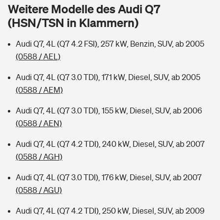
Sie haben Fragen?
Weitere Modelle des Audi Q7
(HSN/TSN in Klammern)
Hochwasser-Check: Wie gefährdet ist Ihr Haus?
Private Cyberversicherung
Rentenrechner: Wie viel Geld bekomme ich im Alter?
Audi Q7, 4L (Q7 4.2 FSI), 257 kW, Benzin, SUV, ab 2005
Wer versichert was: Jetzt Versicherer finden
Musikinstrumentenversicherung
(0588 / AEL)
Sie haben Fragen?
Zur Übersicht
Audi Q7, 4L (Q7 3.0 TDI), 171 kW, Diesel, SUV, ab 2005
(0588 / AEM)
Tools
Audi Q7, 4L (Q7 3.0 TDI), 155 kW, Diesel, SUV, ab 2006
(0588 / AEN)
Kinderunfall-Check: Mehr Sicherheit für deine Kids
Audi Q7, 4L (Q7 4.2 TDI), 240 kW, Diesel, SUV, ab 2007
(0588 / AGH)
Typklassen: So ist Ihr Auto eingestuft
Audi Q7, 4L (Q7 3.0 TDI), 176 kW, Diesel, SUV, ab 2007
(0588 / AGU)
Sie haben Fragen?
Audi Q7, 4L (Q7 4.2 TDI), 250 kW, Diesel, SUV, ab 2009