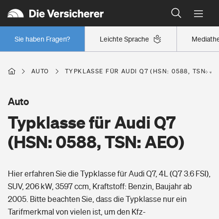
Typklassen: So ist Ihr Auto eingestuft
Wer versichert was: Jetzt Versicherer finden
Regionalklassen: So ist Ihre Region eingestuft
Sie haben Fragen?
Leichte Sprache
Mediath
Wer versichert was: Jetzt Versicherer finden
AUTO
TYPKLASSE FÜR AUDI Q7 (HSN: 0588, TSN: A
Beruf
Auto
Typklasse für Audi Q7
Berufsunfähigkeitsversicherung
Wohnen
(HSN: 0588, TSN: AEO)
Erwerbsunfähigkeitsversicherung
Wohngebäudeversicherung
Hier erfahren Sie die Typklasse für Audi Q7, 4L (Q7 3.6 FSI),
Freizeit
Grundfähigkeitsversicherung
SUV, 206 kW, 3597 ccm, Kraftstoff: Benzin, Baujahr ab
Hausratversicherung
2005. Bitte beachten Sie, dass die Typklasse nur ein
Arbeitsrechtsschutz
Pri­vate Haft­pflicht­
Tarifmerkmal von vielen ist, um den Kfz-
Gesundheit
Elementarversicherung