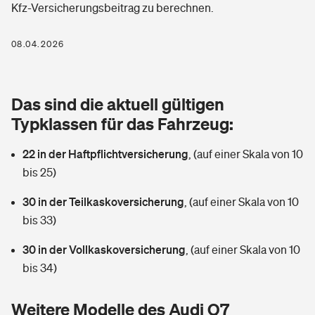
Kfz-Versicherungsbeitrag zu berechnen.
Berufshaftpflichtversicherung
Rechts­schutz­ver­si­che­rung
Photovoltaik
Private Krankenversicherung
08.04.2026
Zur Übersicht
Fahrradversicherung
Wärmepumpen versichern
Zahnzusatzversicherung
Unfallversicherung
Tools
Das sind die aktuell gültigen
Glasversicherung
Dread-Disease-Versicherung
Typklassen für das Fahrzeug:
Kinderunfall­ver­si­che­rung
Rentenrechner: Wie viel Geld bekomme ich im Alter?
Vermieterrrechtsschutz
Tierkrankenversicherung
22 in der Haftpflichtversicherung
,
(auf einer Skala von 10
Kinderinvalidität
bis 25)
Wer versichert was: Jetzt Versicherer finden
Mietkautionsversicherung
Zur Übersicht
30 in der Teilkaskoversicherung
,
(auf einer Skala von 10
Reiseversicherung
Sie haben Fragen?
Restkreditversicherung
bis 33)
Tools
Hundehalter-Haftpflicht
30 in der Vollkaskoversicherung
,
(auf einer Skala von 10
Zur Übersicht
bis 34)
Pferdehalter-Haftpflicht
Wer versichert was: Jetzt Versicherer finden
Tools
Weitere Modelle des Audi Q7
Handyversicherung