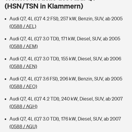
Sie haben Fragen?
(HSN/TSN in Klammern)
Hochwasser-Check: Wie gefährdet ist Ihr Haus?
Private Cyberversicherung
Rentenrechner: Wie viel Geld bekomme ich im Alter?
Audi Q7, 4L (Q7 4.2 FSI), 257 kW, Benzin, SUV, ab 2005
(0588 / AEL)
Wer versichert was: Jetzt Versicherer finden
Musikinstrumentenversicherung
Audi Q7, 4L (Q7 3.0 TDI), 171 kW, Diesel, SUV, ab 2005
Sie haben Fragen?
Zur Übersicht
(0588 / AEM)
Audi Q7, 4L (Q7 3.0 TDI), 155 kW, Diesel, SUV, ab 2006
Tools
(0588 / AEN)
Audi Q7, 4L (Q7 3.6 FSI), 206 kW, Benzin, SUV, ab 2005
Kinderunfall-Check: Mehr Sicherheit für deine Kids
(0588 / AEO)
Audi Q7, 4L (Q7 4.2 TDI), 240 kW, Diesel, SUV, ab 2007
Typklassen: So ist Ihr Auto eingestuft
(0588 / AGH)
Sie haben Fragen?
Audi Q7, 4L (Q7 3.0 TDI), 176 kW, Diesel, SUV, ab 2007
(0588 / AGU)