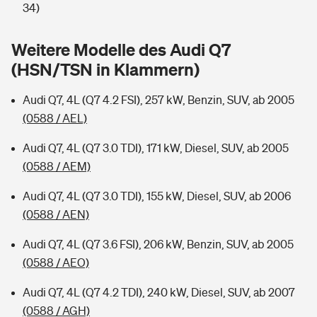
Sie haben Fragen?
34)
Hochwasser-Check: Wie gefährdet ist Ihr Haus?
Private Cyberversicherung
Rentenrechner: Wie viel Geld bekomme ich im Alter?
Weitere Modelle des Audi Q7
(HSN/TSN in Klammern)
Wer versichert was: Jetzt Versicherer finden
Musikinstrumentenversicherung
Audi Q7, 4L (Q7 4.2 FSI), 257 kW, Benzin, SUV, ab 2005
Sie haben Fragen?
Zur Übersicht
(0588 / AEL)
Audi Q7, 4L (Q7 3.0 TDI), 171 kW, Diesel, SUV, ab 2005
Tools
(0588 / AEM)
Audi Q7, 4L (Q7 3.0 TDI), 155 kW, Diesel, SUV, ab 2006
Kinderunfall-Check: Mehr Sicherheit für deine Kids
(0588 / AEN)
Typklassen: So ist Ihr Auto eingestuft
Audi Q7, 4L (Q7 3.6 FSI), 206 kW, Benzin, SUV, ab 2005
(0588 / AEO)
Sie haben Fragen?
Audi Q7, 4L (Q7 4.2 TDI), 240 kW, Diesel, SUV, ab 2007
(0588 / AGH)