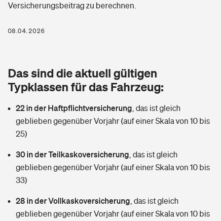
Versicherungsbeitrag zu berechnen.
Berufshaftpflichtversicherung
Rechts­schutz­ver­si­che­rung
Photovoltaik
Private Krankenversicherung
08.04.2026
Zur Übersicht
Fahrradversicherung
Wärmepumpen versichern
Zahnzusatzversicherung
Unfallversicherung
Tools
Das sind die aktuell gültigen
Glasversicherung
Dread-Disease-Versicherung
Typklassen für das Fahrzeug:
Kinderunfall­ver­si­che­rung
Rentenrechner: Wie viel Geld bekomme ich im Alter?
Vermieterrrechtsschutz
Tierkrankenversicherung
22 in der Haftpflichtversicherung
,
das ist gleich
Kinderinvalidität
geblieben gegenüber Vorjahr (auf einer Skala von 10 bis
Wer versichert was: Jetzt Versicherer finden
Mietkautionsversicherung
Zur Übersicht
25)
Reiseversicherung
Sie haben Fragen?
Restkreditversicherung
30 in der Teilkaskoversicherung
,
das ist gleich
Tools
geblieben gegenüber Vorjahr (auf einer Skala von 10 bis
Hundehalter-Haftpflicht
Zur Übersicht
33)
Pferdehalter-Haftpflicht
Wer versichert was: Jetzt Versicherer finden
28 in der Vollkaskoversicherung
,
das ist gleich
Tools
geblieben gegenüber Vorjahr (auf einer Skala von 10 bis
Handyversicherung