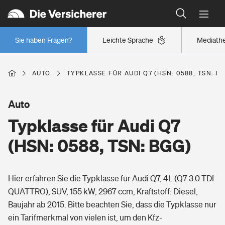
Typklassen: So ist Ihr Auto eingestuft
Wer versichert was: Jetzt Versicherer finden
Regionalklassen: So ist Ihre Region eingestuft
Sie haben Fragen?
Leichte Sprache
Mediath
Wer versichert was: Jetzt Versicherer finden
AUTO
TYPKLASSE FÜR AUDI Q7 (HSN: 0588, TSN: B
Beruf
Auto
Typklasse für Audi Q7
Berufsunfähigkeitsversicherung
Wohnen
(HSN: 0588, TSN: BGG)
Erwerbsunfähigkeitsversicherung
Wohngebäudeversicherung
Hier erfahren Sie die Typklasse für Audi Q7, 4L (Q7 3.0 TDI
Freizeit
Grundfähigkeitsversicherung
QUATTRO), SUV, 155 kW, 2967 ccm, Kraftstoff: Diesel,
Hausratversicherung
Baujahr ab 2015. Bitte beachten Sie, dass die Typklasse nur
Arbeitsrechtsschutz
Pri­vate Haft­pflicht­
ein Tarifmerkmal von vielen ist, um den Kfz-
Gesundheit
Elementarversicherung