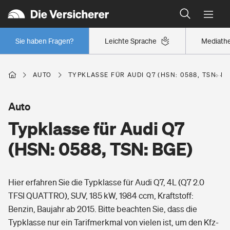
Typklassen: So ist Ihr Auto eingestuft
Wer versichert was: Jetzt Versicherer finden
Regionalklassen: So ist Ihre Region eingestuft
Sie haben Fragen?
Leichte Sprache
Mediath
Wer versichert was: Jetzt Versicherer finden
AUTO
TYPKLASSE FÜR AUDI Q7 (HSN: 0588, TSN: B
Beruf
Auto
Typklasse für Audi Q7
Berufsunfähigkeitsversicherung
Wohnen
(HSN: 0588, TSN: BGE)
Erwerbsunfähigkeitsversicherung
Wohngebäudeversicherung
Hier erfahren Sie die Typklasse für Audi Q7, 4L (Q7 2.0
Freizeit
Grundfähigkeitsversicherung
TFSI QUATTRO), SUV, 185 kW, 1984 ccm, Kraftstoff:
Hausratversicherung
Benzin, Baujahr ab 2015. Bitte beachten Sie, dass die
Arbeitsrechtsschutz
Pri­vate Haft­pflicht­
Typklasse nur ein Tarifmerkmal von vielen ist, um den Kfz-
Gesundheit
Elementarversicherung