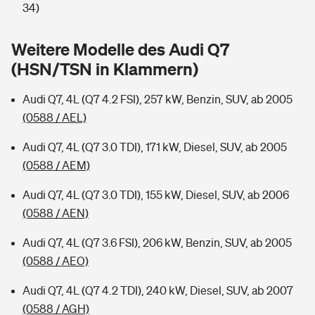
Sie haben Fragen?
34)
Hochwasser-Check: Wie gefährdet ist Ihr Haus?
Private Cyberversicherung
Rentenrechner: Wie viel Geld bekomme ich im Alter?
Weitere Modelle des Audi Q7
(HSN/TSN in Klammern)
Wer versichert was: Jetzt Versicherer finden
Musikinstrumentenversicherung
Audi Q7, 4L (Q7 4.2 FSI), 257 kW, Benzin, SUV, ab 2005
Sie haben Fragen?
Zur Übersicht
(0588 / AEL)
Audi Q7, 4L (Q7 3.0 TDI), 171 kW, Diesel, SUV, ab 2005
Tools
(0588 / AEM)
Audi Q7, 4L (Q7 3.0 TDI), 155 kW, Diesel, SUV, ab 2006
Kinderunfall-Check: Mehr Sicherheit für deine Kids
(0588 / AEN)
Typklassen: So ist Ihr Auto eingestuft
Audi Q7, 4L (Q7 3.6 FSI), 206 kW, Benzin, SUV, ab 2005
(0588 / AEO)
Sie haben Fragen?
Audi Q7, 4L (Q7 4.2 TDI), 240 kW, Diesel, SUV, ab 2007
(0588 / AGH)