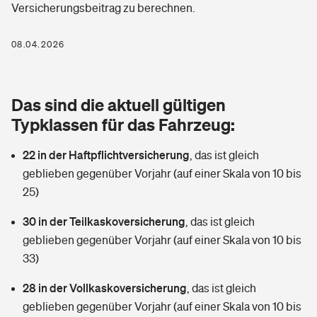
Versicherungsbeitrag zu berechnen.
Berufshaftpflichtversicherung
Rechts­schutz­ver­si­che­rung
Photovoltaik
Private Krankenversicherung
08.04.2026
Zur Übersicht
Fahrradversicherung
Wärmepumpen versichern
Zahnzusatzversicherung
Unfallversicherung
Tools
Das sind die aktuell gültigen
Glasversicherung
Dread-Disease-Versicherung
Typklassen für das Fahrzeug:
Kinderunfall­ver­si­che­rung
Rentenrechner: Wie viel Geld bekomme ich im Alter?
Vermieterrrechtsschutz
Tierkrankenversicherung
22 in der Haftpflichtversicherung
,
das ist gleich
Kinderinvalidität
geblieben gegenüber Vorjahr (auf einer Skala von 10 bis
Wer versichert was: Jetzt Versicherer finden
Mietkautionsversicherung
Zur Übersicht
25)
Reiseversicherung
Sie haben Fragen?
Restkreditversicherung
30 in der Teilkaskoversicherung
,
das ist gleich
Tools
geblieben gegenüber Vorjahr (auf einer Skala von 10 bis
Hundehalter-Haftpflicht
Zur Übersicht
33)
Pferdehalter-Haftpflicht
Wer versichert was: Jetzt Versicherer finden
28 in der Vollkaskoversicherung
,
das ist gleich
Tools
geblieben gegenüber Vorjahr (auf einer Skala von 10 bis
Handyversicherung