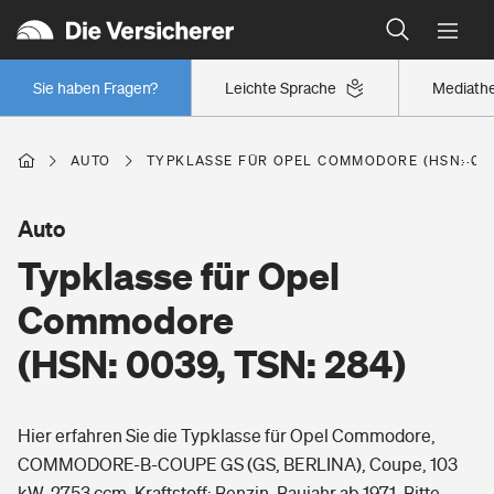
Typklassen: So ist Ihr Auto eingestuft
Wer versichert was: Jetzt Versicherer finden
Regionalklassen: So ist Ihre Region eingestuft
Sie haben Fragen?
Leichte Sprache
Mediath
Wer versichert was: Jetzt Versicherer finden
AUTO
TYPKLASSE FÜR OPEL COMMODORE (HSN: 0039
Beruf
Auto
Typklasse für Opel
Berufsunfähigkeitsversicherung
Wohnen
Commodore
Erwerbsunfähigkeitsversicherung
(HSN: 0039, TSN: 284)
Wohngebäudeversicherung
Freizeit
Grundfähigkeitsversicherung
Hier erfahren Sie die Typklasse für Opel Commodore,
Hausratversicherung
Arbeitsrechtsschutz
COMMODORE-B-COUPE GS (GS, BERLINA), Coupe, 103
Pri­vate Haft­pflicht­
Gesundheit
kW, 2753 ccm, Kraftstoff: Benzin, Baujahr ab 1971. Bitte
Elementarversicherung