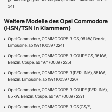
Sie haben Fragen?
34)
Hochwasser-Check: Wie gefährdet ist Ihr Haus?
Private Cyberversicherung
Rentenrechner: Wie viel Geld bekomme ich im Alter?
Weitere Modelle des Opel Commodore
Wer versichert was: Jetzt Versicherer finden
Musikinstrumentenversicherung
(HSN/TSN in Klammern)
Sie haben Fragen?
Zur Übersicht
Opel Commodore, COMMODORE-B-GS, 96 kW, Benzin,
Limousine, ab 1971
(0039 / 224)
Tools
Opel Commodore, COMMODORE-B-COUPE GS, 96 kW,
Benzin, Coupe, ab 1971
(0039 / 225)
Kinderunfall-Check: Mehr Sicherheit für deine Kids
Opel Commodore, COMMODORE-B (BERLINA), 85 kW,
Benzin, Limousine, ab 1971
(0039 / 226)
Typklassen: So ist Ihr Auto eingestuft
Opel Commodore, COMMODORE-B-COUPE (BERLINA),
85 kW, Benzin, Coupe, ab 1971
(0039 / 227)
Sie haben Fragen?
Opel Commodore, COMMODORE-B-GS (GS/E,