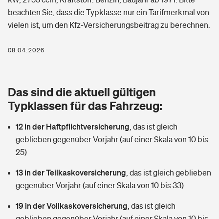
Berufshaftpflichtversicherung
beachten Sie, dass die Typklasse nur ein Tarifmerkmal von
Rechts­schutz­ver­si­che­rung
vielen ist, um den Kfz-Versicherungsbeitrag zu berechnen.
Photovoltaik
Private Krankenversicherung
Zur Übersicht
Fahrradversicherung
Wärmepumpen versichern
08.04.2026
Zahnzusatzversicherung
Unfallversicherung
Tools
Glasversicherung
Dread-Disease-Versicherung
Das sind die aktuell gültigen
Kinderunfall­ver­si­che­rung
Rentenrechner: Wie viel Geld bekomme ich im Alter?
Vermieterrrechtsschutz
Typklassen für das Fahrzeug:
Tierkrankenversicherung
Kinderinvalidität
12 in der Haftpflichtversicherung
,
das ist gleich
Wer versichert was: Jetzt Versicherer finden
Mietkautionsversicherung
Zur Übersicht
geblieben gegenüber Vorjahr (auf einer Skala von 10 bis
Reiseversicherung
25)
Sie haben Fragen?
Restkreditversicherung
Tools
Hundehalter-Haftpflicht
13 in der Teilkaskoversicherung
,
das ist gleich geblieben
Zur Übersicht
gegenüber Vorjahr (auf einer Skala von 10 bis 33)
Pferdehalter-Haftpflicht
Wer versichert was: Jetzt Versicherer finden
19 in der Vollkaskoversicherung
,
das ist gleich
Tools
Handyversicherung
geblieben gegenüber Vorjahr (auf einer Skala von 10 bis