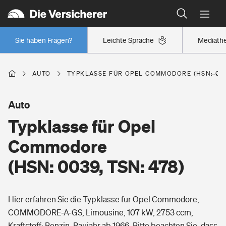
Typklassen: So ist Ihr Auto eingestuft
Wer versichert was: Jetzt Versicherer finden
Regionalklassen: So ist Ihre Region eingestuft
Sie haben Fragen?
Leichte Sprache
Mediath
Wer versichert was: Jetzt Versicherer finden
AUTO
TYPKLASSE FÜR OPEL COMMODORE (HSN: 0039
Beruf
Auto
Typklasse für Opel
Berufsunfähigkeitsversicherung
Wohnen
Commodore
Erwerbsunfähigkeitsversicherung
(HSN: 0039, TSN: 478)
Wohngebäudeversicherung
Freizeit
Grundfähigkeitsversicherung
Hier erfahren Sie die Typklasse für Opel Commodore,
Hausratversicherung
Arbeitsrechtsschutz
COMMODORE-A-GS, Limousine, 107 kW, 2753 ccm,
Pri­vate Haft­pflicht­
Gesundheit
Kraftstoff: Benzin, Baujahr ab 1966. Bitte beachten Sie, dass
Elementarversicherung