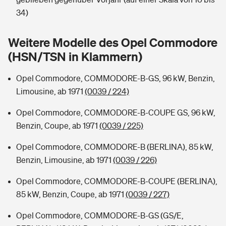
Sie haben Fragen?
34)
Hochwasser-Check: Wie gefährdet ist Ihr Haus?
Private Cyberversicherung
Rentenrechner: Wie viel Geld bekomme ich im Alter?
Weitere Modelle des Opel Commodore
Wer versichert was: Jetzt Versicherer finden
Musikinstrumentenversicherung
(HSN/TSN in Klammern)
Sie haben Fragen?
Zur Übersicht
Opel Commodore, COMMODORE-B-GS, 96 kW, Benzin,
Limousine, ab 1971
(0039 / 224)
Tools
Opel Commodore, COMMODORE-B-COUPE GS, 96 kW,
Benzin, Coupe, ab 1971
(0039 / 225)
Kinderunfall-Check: Mehr Sicherheit für deine Kids
Opel Commodore, COMMODORE-B (BERLINA), 85 kW,
Benzin, Limousine, ab 1971
(0039 / 226)
Typklassen: So ist Ihr Auto eingestuft
Opel Commodore, COMMODORE-B-COUPE (BERLINA),
85 kW, Benzin, Coupe, ab 1971
(0039 / 227)
Sie haben Fragen?
Opel Commodore, COMMODORE-B-GS (GS/E,