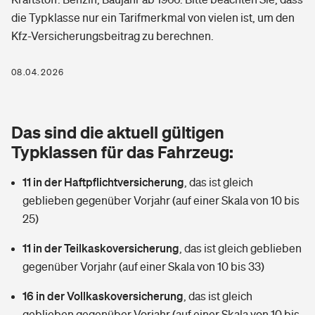
Berufshaftpflichtversicherung
die Typklasse nur ein Tarifmerkmal von vielen ist, um den
Rechts­schutz­ver­si­che­rung
Kfz-Versicherungsbeitrag zu berechnen.
Photovoltaik
Private Krankenversicherung
Zur Übersicht
Fahrradversicherung
Wärmepumpen versichern
08.04.2026
Zahnzusatzversicherung
Unfallversicherung
Tools
Glasversicherung
Dread-Disease-Versicherung
Das sind die aktuell gültigen
Kinderunfall­ver­si­che­rung
Rentenrechner: Wie viel Geld bekomme ich im Alter?
Vermieterrrechtsschutz
Typklassen für das Fahrzeug:
Tierkrankenversicherung
Kinderinvalidität
11 in der Haftpflichtversicherung
,
das ist gleich
Wer versichert was: Jetzt Versicherer finden
Mietkautionsversicherung
Zur Übersicht
geblieben gegenüber Vorjahr (auf einer Skala von 10 bis
Reiseversicherung
25)
Sie haben Fragen?
Restkreditversicherung
Tools
Hundehalter-Haftpflicht
11 in der Teilkaskoversicherung
,
das ist gleich geblieben
Zur Übersicht
gegenüber Vorjahr (auf einer Skala von 10 bis 33)
Pferdehalter-Haftpflicht
Wer versichert was: Jetzt Versicherer finden
16 in der Vollkaskoversicherung
,
das ist gleich
Tools
Handyversicherung
geblieben gegenüber Vorjahr (auf einer Skala von 10 bis