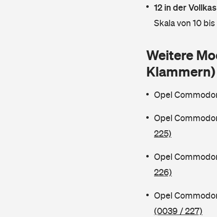
12 in der Vollk
Skala von 10 bis
Weitere Mo
Klammern)
Opel Commodore
Opel Commodor
225)
Opel Commodore
226)
Opel Commodor
(0039 / 227)