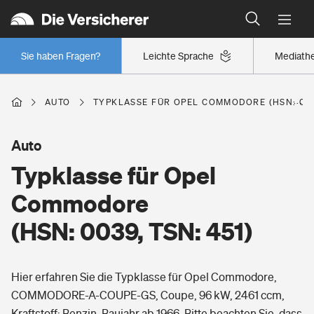
Typklassen: So ist Ihr Auto eingestuft
Wer versichert was: Jetzt Versicherer finden
Regionalklassen: So ist Ihre Region eingestuft
Sie haben Fragen?
Leichte Sprache
Mediath
Wer versichert was: Jetzt Versicherer finden
AUTO
TYPKLASSE FÜR OPEL COMMODORE (HSN: 0039
Beruf
Auto
Typklasse für Opel
Berufsunfähigkeitsversicherung
Wohnen
Commodore
Erwerbsunfähigkeitsversicherung
(HSN: 0039, TSN: 451)
Wohngebäudeversicherung
Freizeit
Grundfähigkeitsversicherung
Hier erfahren Sie die Typklasse für Opel Commodore,
Hausratversicherung
Arbeitsrechtsschutz
COMMODORE-A-COUPE-GS, Coupe, 96 kW, 2461 ccm,
Pri­vate Haft­pflicht­
Gesundheit
Kraftstoff: Benzin, Baujahr ab 1966. Bitte beachten Sie, dass
Elementarversicherung