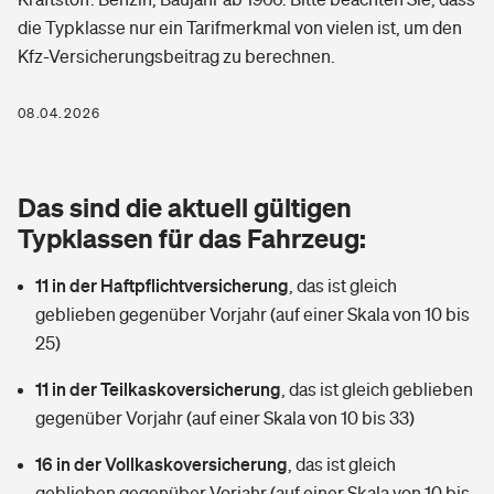
Berufshaftpflichtversicherung
die Typklasse nur ein Tarifmerkmal von vielen ist, um den
Rechts­schutz­ver­si­che­rung
Kfz-Versicherungsbeitrag zu berechnen.
Photovoltaik
Private Krankenversicherung
Zur Übersicht
Fahrradversicherung
Wärmepumpen versichern
08.04.2026
Zahnzusatzversicherung
Unfallversicherung
Tools
Glasversicherung
Dread-Disease-Versicherung
Das sind die aktuell gültigen
Kinderunfall­ver­si­che­rung
Rentenrechner: Wie viel Geld bekomme ich im Alter?
Vermieterrrechtsschutz
Typklassen für das Fahrzeug:
Tierkrankenversicherung
Kinderinvalidität
11 in der Haftpflichtversicherung
,
das ist gleich
Wer versichert was: Jetzt Versicherer finden
Mietkautionsversicherung
Zur Übersicht
geblieben gegenüber Vorjahr (auf einer Skala von 10 bis
Reiseversicherung
25)
Sie haben Fragen?
Restkreditversicherung
Tools
Hundehalter-Haftpflicht
11 in der Teilkaskoversicherung
,
das ist gleich geblieben
Zur Übersicht
gegenüber Vorjahr (auf einer Skala von 10 bis 33)
Pferdehalter-Haftpflicht
Wer versichert was: Jetzt Versicherer finden
16 in der Vollkaskoversicherung
,
das ist gleich
Tools
Handyversicherung
geblieben gegenüber Vorjahr (auf einer Skala von 10 bis