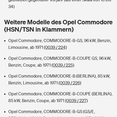
Sie haben Fragen?
34)
Hochwasser-Check: Wie gefährdet ist Ihr Haus?
Private Cyberversicherung
Rentenrechner: Wie viel Geld bekomme ich im Alter?
Weitere Modelle des Opel Commodore
Wer versichert was: Jetzt Versicherer finden
Musikinstrumentenversicherung
(HSN/TSN in Klammern)
Sie haben Fragen?
Zur Übersicht
Opel Commodore, COMMODORE-B-GS, 96 kW, Benzin,
Limousine, ab 1971
(0039 / 224)
Tools
Opel Commodore, COMMODORE-B-COUPE GS, 96 kW,
Benzin, Coupe, ab 1971
(0039 / 225)
Kinderunfall-Check: Mehr Sicherheit für deine Kids
Opel Commodore, COMMODORE-B (BERLINA), 85 kW,
Benzin, Limousine, ab 1971
(0039 / 226)
Typklassen: So ist Ihr Auto eingestuft
Opel Commodore, COMMODORE-B-COUPE (BERLINA),
85 kW, Benzin, Coupe, ab 1971
(0039 / 227)
Sie haben Fragen?
Opel Commodore, COMMODORE-B-GS (GS/E,