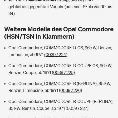
Sie haben Fragen?
geblieben gegenüber Vorjahr (auf einer Skala von 10 bis
Hochwasser-Check: Wie gefährdet ist Ihr Haus?
Private Cyberversicherung
34)
Rentenrechner: Wie viel Geld bekomme ich im Alter?
Wer versichert was: Jetzt Versicherer finden
Musikinstrumentenversicherung
Weitere Modelle des Opel Commodore
(HSN/TSN in Klammern)
Sie haben Fragen?
Zur Übersicht
Opel Commodore, COMMODORE-B-GS, 96 kW, Benzin,
Limousine, ab 1971
(0039 / 224)
Tools
Opel Commodore, COMMODORE-B-COUPE GS, 96 kW,
Benzin, Coupe, ab 1971
(0039 / 225)
Kinderunfall-Check: Mehr Sicherheit für deine Kids
Opel Commodore, COMMODORE-B (BERLINA), 85 kW,
Typklassen: So ist Ihr Auto eingestuft
Benzin, Limousine, ab 1971
(0039 / 226)
Opel Commodore, COMMODORE-B-COUPE (BERLINA),
Sie haben Fragen?
85 kW, Benzin, Coupe, ab 1971
(0039 / 227)