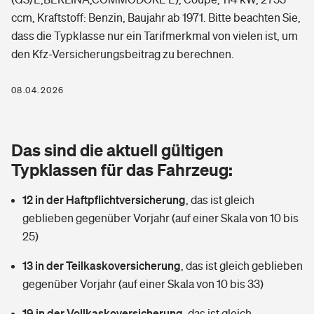
Berufshaftpflichtversicherung
ccm, Kraftstoff: Benzin, Baujahr ab 1971. Bitte beachten Sie,
Rechts­schutz­ver­si­che­rung
dass die Typklasse nur ein Tarifmerkmal von vielen ist, um
Photovoltaik
Private Krankenversicherung
Zur Übersicht
den Kfz-Versicherungsbeitrag zu berechnen.
Fahrradversicherung
Wärmepumpen versichern
Zahnzusatzversicherung
08.04.2026
Unfallversicherung
Tools
Glasversicherung
Dread-Disease-Versicherung
Kinderunfall­ver­si­che­rung
Das sind die aktuell gültigen
Rentenrechner: Wie viel Geld bekomme ich im Alter?
Vermieterrrechtsschutz
Tierkrankenversicherung
Typklassen für das Fahrzeug:
Kinderinvalidität
Wer versichert was: Jetzt Versicherer finden
Mietkautionsversicherung
Zur Übersicht
12 in der Haftpflichtversicherung
,
das ist gleich
Reiseversicherung
geblieben gegenüber Vorjahr (auf einer Skala von 10 bis
Sie haben Fragen?
Restkreditversicherung
Tools
25)
Hundehalter-Haftpflicht
Zur Übersicht
13 in der Teilkaskoversicherung
,
das ist gleich geblieben
Pferdehalter-Haftpflicht
Wer versichert was: Jetzt Versicherer finden
gegenüber Vorjahr (auf einer Skala von 10 bis 33)
Tools
19 in der Vollkaskoversicherung
Handyversicherung
,
das ist gleich