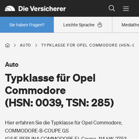
Typklassen: So ist Ihr Auto eingestuft
Wer versichert was: Jetzt Versicherer finden
Regionalklassen: So ist Ihre Region eingestuft
Sie haben Fragen?
Leichte Sprache
Mediath
Wer versichert was: Jetzt Versicherer finden
AUTO
TYPKLASSE FÜR OPEL COMMODORE (HSN: 0039
Beruf
Auto
Typklasse für Opel
Berufsunfähigkeitsversicherung
Wohnen
Commodore
Erwerbsunfähigkeitsversicherung
(HSN: 0039, TSN: 285)
Wohngebäudeversicherung
Freizeit
Grundfähigkeitsversicherung
Hier erfahren Sie die Typklasse für Opel Commodore,
Hausratversicherung
Arbeitsrechtsschutz
COMMODORE-B-COUPE GS
Pri­vate Haft­pflicht­
Gesundheit
(GS/E,BERLINA,COMMODORE E), Coupe, 114 kW, 2753
Elementarversicherung