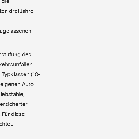
 die
en drei Jahre
 zugelassenen
instufung des
kehrsunfällen
 Typklassen (10-
 eigenen Auto
iebstähle,
ersicherter
 Für diese
chtet.