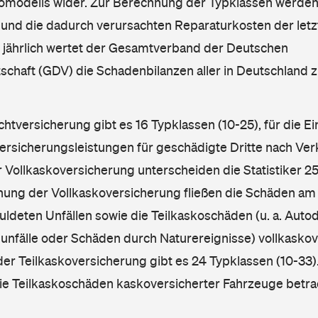
omodells wider. Zur Berechnung der Typklassen werden
nd die dadurch verursachten Reparaturkosten der letzt
l jährlich wertet der Gesamtverband der Deutschen
schaft (GDV) die Schadenbilanzen aller in Deutschland
ichtversicherung gibt es 16 Typklassen (10-25), für die E
Versicherungsleistungen für geschädigte Dritte nach Ver
r Vollkaskoversicherung unterscheiden die Statistiker 25
hnung der Vollkaskoversicherung fließen die Schäden am
ldeten Unfällen sowie die Teilkaskoschäden (u. a. Autod
unfälle oder Schäden durch Naturereignisse) vollkaskov
der Teilkaskoversicherung gibt es 24 Typklassen (10-33).
die Teilkaskoschäden kaskoversicherter Fahrzeuge betra