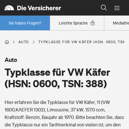
Typklassen: So ist Ihr Auto eingestuft
Wer versichert was: Jetzt Versicherer finden
Regionalklassen: So ist Ihre Region eingestuft
Sie haben Fragen?
Leichte Sprache
Mediath
Wer versichert was: Jetzt Versicherer finden
AUTO
TYPKLASSE FÜR VW KÄFER (HSN: 0600, TSN: 
Beruf
Auto
Typklasse für VW Käfer
Berufsunfähigkeitsversicherung
Wohnen
(HSN: 0600, TSN: 388)
Erwerbsunfähigkeitsversicherung
Wohngebäudeversicherung
Hier erfahren Sie die Typklasse für VW Käfer, 11 (VW
Freizeit
Grundfähigkeitsversicherung
1600,KAEFER 1302), Limousine, 37 kW, 1570 ccm,
Hausratversicherung
Kraftstoff: Benzin, Baujahr ab 1970. Bitte beachten Sie, dass
Arbeitsrechtsschutz
Pri­vate Haft­pflicht­
die Typklasse nur ein Tarifmerkmal von vielen ist, um den
Gesundheit
Elementarversicherung