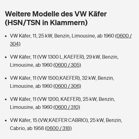
Sie haben Fragen?
Weitere Modelle des VW Käfer
Hochwasser-Check: Wie gefährdet ist Ihr Haus?
Private Cyberversicherung
Rentenrechner: Wie viel Geld bekomme ich im Alter?
(HSN/TSN in Klammern)
Wer versichert was: Jetzt Versicherer finden
Musikinstrumentenversicherung
VW Käfer, 11, 25 kW, Benzin, Limousine, ab 1960
(0600 /
304)
Sie haben Fragen?
Zur Übersicht
VW Käfer, 11 (VW 1300 L,KAEFER), 29 kW, Benzin,
Limousine, ab 1960
(0600 / 305)
Tools
VW Käfer, 11 (VW 1500,KAEFER), 32 kW, Benzin,
Limousine, ab 1960
(0600 / 306)
Kinderunfall-Check: Mehr Sicherheit für deine Kids
VW Käfer, 11 (VW 1200, KAEFER), 25 kW, Benzin,
Typklassen: So ist Ihr Auto eingestuft
Limousine, ab 1960
(0600 / 310)
VW Käfer, 15 (VW,KAEFER CABRIO), 25 kW, Benzin,
Sie haben Fragen?
Cabrio, ab 1958
(0600 / 318)