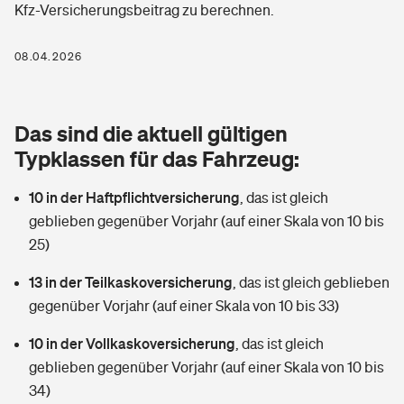
Kfz-Versicherungsbeitrag zu berechnen.
Berufshaftpflichtversicherung
Rechts­schutz­ver­si­che­rung
Photovoltaik
Private Krankenversicherung
08.04.2026
Zur Übersicht
Fahrradversicherung
Wärmepumpen versichern
Zahnzusatzversicherung
Unfallversicherung
Tools
Das sind die aktuell gültigen
Glasversicherung
Dread-Disease-Versicherung
Typklassen für das Fahrzeug:
Kinderunfall­ver­si­che­rung
Rentenrechner: Wie viel Geld bekomme ich im Alter?
Vermieterrrechtsschutz
Tierkrankenversicherung
10 in der Haftpflichtversicherung
,
das ist gleich
Kinderinvalidität
geblieben gegenüber Vorjahr (auf einer Skala von 10 bis
Wer versichert was: Jetzt Versicherer finden
Mietkautionsversicherung
Zur Übersicht
25)
Reiseversicherung
Sie haben Fragen?
Restkreditversicherung
13 in der Teilkaskoversicherung
,
das ist gleich geblieben
Tools
gegenüber Vorjahr (auf einer Skala von 10 bis 33)
Hundehalter-Haftpflicht
Zur Übersicht
10 in der Vollkaskoversicherung
,
das ist gleich
Pferdehalter-Haftpflicht
Wer versichert was: Jetzt Versicherer finden
geblieben gegenüber Vorjahr (auf einer Skala von 10 bis
Tools
34)
Handyversicherung