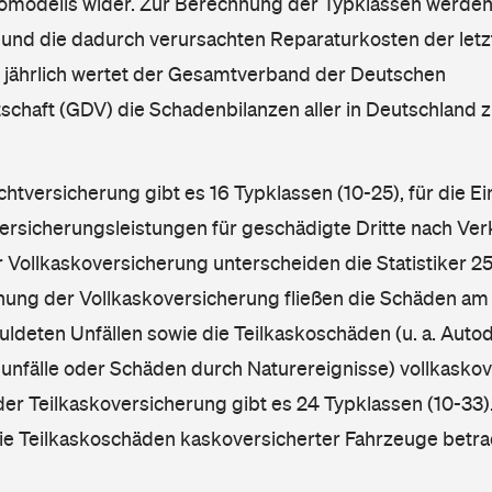
omodells wider. Zur Berechnung der Typklassen werden
nd die dadurch verursachten Reparaturkosten der letzt
l jährlich wertet der Gesamtverband der Deutschen
schaft (GDV) die Schadenbilanzen aller in Deutschland
ichtversicherung gibt es 16 Typklassen (10-25), für die E
Versicherungsleistungen für geschädigte Dritte nach Ver
r Vollkaskoversicherung unterscheiden die Statistiker 25
hnung der Vollkaskoversicherung fließen die Schäden am
ldeten Unfällen sowie die Teilkaskoschäden (u. a. Autod
unfälle oder Schäden durch Naturereignisse) vollkaskov
der Teilkaskoversicherung gibt es 24 Typklassen (10-33).
die Teilkaskoschäden kaskoversicherter Fahrzeuge betra