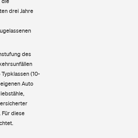
 die
en drei Jahre
 zugelassenen
instufung des
kehrsunfällen
 Typklassen (10-
 eigenen Auto
iebstähle,
ersicherter
 Für diese
chtet.