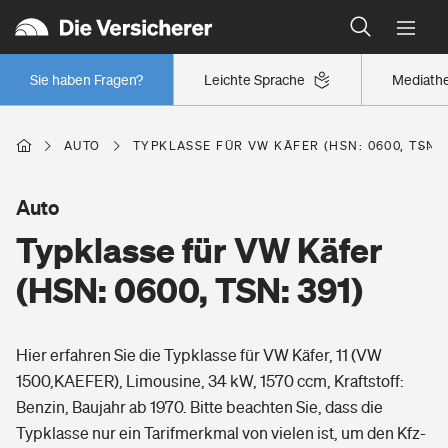
Typklassen: So ist Ihr Auto eingestuft
Wer versichert was: Jetzt Versicherer finden
Regionalklassen: So ist Ihre Region eingestuft
Sie haben Fragen?
Leichte Sprache
Mediath
Wer versichert was: Jetzt Versicherer finden
AUTO
TYPKLASSE FÜR VW KÄFER (HSN: 0600, TSN: 
Beruf
Auto
Typklasse für VW Käfer
Berufsunfähigkeitsversicherung
Wohnen
(HSN: 0600, TSN: 391)
Erwerbsunfähigkeitsversicherung
Wohngebäudeversicherung
Hier erfahren Sie die Typklasse für VW Käfer, 11 (VW
Freizeit
Grundfähigkeitsversicherung
1500,KAEFER), Limousine, 34 kW, 1570 ccm, Kraftstoff:
Hausratversicherung
Benzin, Baujahr ab 1970. Bitte beachten Sie, dass die
Arbeitsrechtsschutz
Pri­vate Haft­pflicht­
Typklasse nur ein Tarifmerkmal von vielen ist, um den Kfz-
Gesundheit
Elementarversicherung