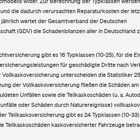
omodells wider. Zur Berechnung der Typklassen werden
nd die dadurch verursachten Reparaturkosten der letzt
l jährlich wertet der Gesamtverband der Deutschen
schaft (GDV) die Schadenbilanzen aller in Deutschland
ichtversicherung gibt es 16 Typklassen (10-25), für die E
Versicherungsleistungen für geschädigte Dritte nach Ver
r Vollkaskoversicherung unterscheiden die Statistiker 25
hnung der Vollkaskoversicherung fließen die Schäden am
ldeten Unfällen sowie die Teilkaskoschäden (u. a. Autod
unfälle oder Schäden durch Naturereignisse) vollkaskov
der Teilkaskoversicherung gibt es 24 Typklassen (10-33).
die Teilkaskoschäden kaskoversicherter Fahrzeuge betra