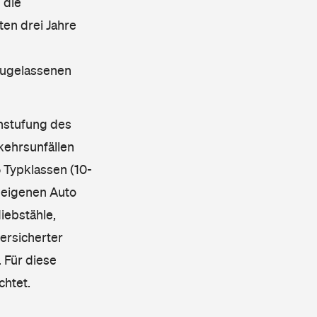
 die
en drei Jahre
 zugelassenen
instufung des
kehrsunfällen
 Typklassen (10-
 eigenen Auto
iebstähle,
ersicherter
 Für diese
chtet.