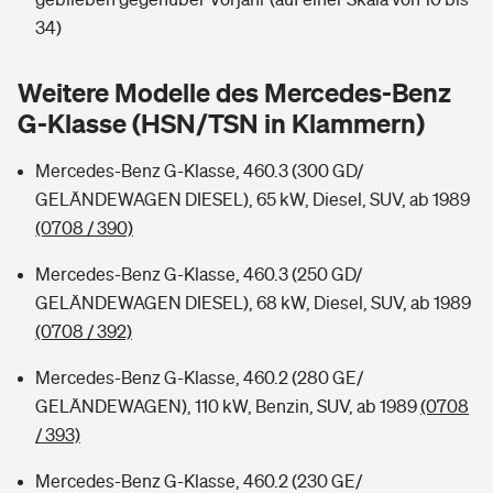
Sie haben Fragen?
34)
Hochwasser-Check: Wie gefährdet ist Ihr Haus?
Private Cyberversicherung
Rentenrechner: Wie viel Geld bekomme ich im Alter?
Weitere Modelle des Mercedes-Benz
Wer versichert was: Jetzt Versicherer finden
Musikinstrumentenversicherung
G-Klasse (HSN/TSN in Klammern)
Sie haben Fragen?
Zur Übersicht
Mercedes-Benz G-Klasse, 460.3 (300 GD/
GELÄNDEWAGEN DIESEL), 65 kW, Diesel, SUV, ab 1989
(0708 / 390)
Tools
Mercedes-Benz G-Klasse, 460.3 (250 GD/
GELÄNDEWAGEN DIESEL), 68 kW, Diesel, SUV, ab 1989
Kinderunfall-Check: Mehr Sicherheit für deine Kids
(0708 / 392)
Typklassen: So ist Ihr Auto eingestuft
Mercedes-Benz G-Klasse, 460.2 (280 GE/
GELÄNDEWAGEN), 110 kW, Benzin, SUV, ab 1989
(0708
Sie haben Fragen?
/ 393)
Mercedes-Benz G-Klasse, 460.2 (230 GE/