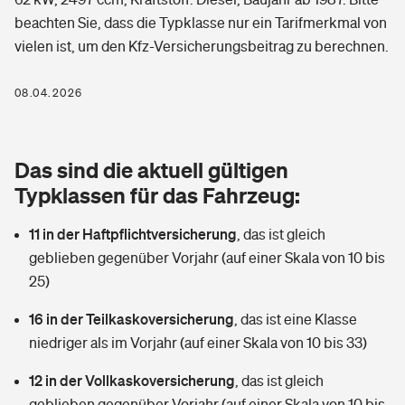
Berufshaftpflichtversicherung
beachten Sie, dass die Typklasse nur ein Tarifmerkmal von
Rechts­schutz­ver­si­che­rung
vielen ist, um den Kfz-Versicherungsbeitrag zu berechnen.
Photovoltaik
Private Krankenversicherung
Zur Übersicht
Fahrradversicherung
Wärmepumpen versichern
08.04.2026
Zahnzusatzversicherung
Unfallversicherung
Tools
Glasversicherung
Dread-Disease-Versicherung
Das sind die aktuell gültigen
Kinderunfall­ver­si­che­rung
Rentenrechner: Wie viel Geld bekomme ich im Alter?
Vermieterrrechtsschutz
Typklassen für das Fahrzeug:
Tierkrankenversicherung
Kinderinvalidität
11 in der Haftpflichtversicherung
,
das ist gleich
Wer versichert was: Jetzt Versicherer finden
Mietkautionsversicherung
Zur Übersicht
geblieben gegenüber Vorjahr (auf einer Skala von 10 bis
Reiseversicherung
25)
Sie haben Fragen?
Restkreditversicherung
Tools
Hundehalter-Haftpflicht
16 in der Teilkaskoversicherung
,
das ist eine Klasse
Zur Übersicht
niedriger als im Vorjahr (auf einer Skala von 10 bis 33)
Pferdehalter-Haftpflicht
Wer versichert was: Jetzt Versicherer finden
12 in der Vollkaskoversicherung
,
das ist gleich
Tools
Handyversicherung
geblieben gegenüber Vorjahr (auf einer Skala von 10 bis