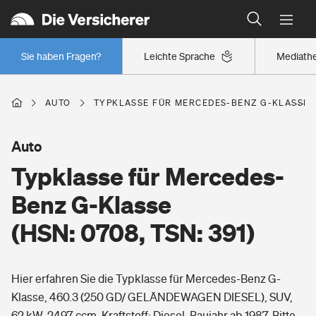
Typklassen: So ist Ihr Auto eingestuft
Wer versichert was: Jetzt Versicherer finden
Regionalklassen: So ist Ihre Region eingestuft
Sie haben Fragen?
Leichte Sprache
Mediath
Wer versichert was: Jetzt Versicherer finden
AUTO
TYPKLASSE FÜR MERCEDES-BENZ G-KLASSE (H
Beruf
Auto
Typklasse für Mercedes-
Berufsunfähigkeitsversicherung
Wohnen
Benz G-Klasse
Erwerbsunfähigkeitsversicherung
(HSN: 0708, TSN: 391)
Wohngebäudeversicherung
Freizeit
Grundfähigkeitsversicherung
Hier erfahren Sie die Typklasse für Mercedes-Benz G-
Hausratversicherung
Arbeitsrechtsschutz
Klasse, 460.3 (250 GD/ GELÄNDEWAGEN DIESEL), SUV,
Pri­vate Haft­pflicht­
Gesundheit
62 kW, 2497 ccm, Kraftstoff: Diesel, Baujahr ab 1987. Bitte
Elementarversicherung