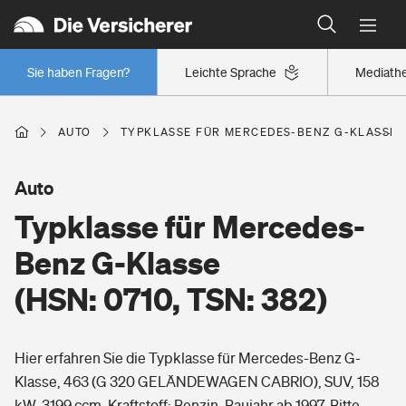
Typklassen: So ist Ihr Auto eingestuft
Wer versichert was: Jetzt Versicherer finden
Regionalklassen: So ist Ihre Region eingestuft
Sie haben Fragen?
Leichte Sprache
Mediath
Wer versichert was: Jetzt Versicherer finden
AUTO
TYPKLASSE FÜR MERCEDES-BENZ G-KLASSE (H
Beruf
Auto
Typklasse für Mercedes-
Berufsunfähigkeitsversicherung
Wohnen
Benz G-Klasse
Erwerbsunfähigkeitsversicherung
(HSN: 0710, TSN: 382)
Wohngebäudeversicherung
Freizeit
Grundfähigkeitsversicherung
Hier erfahren Sie die Typklasse für Mercedes-Benz G-
Hausratversicherung
Arbeitsrechtsschutz
Klasse, 463 (G 320 GELÄNDEWAGEN CABRIO), SUV, 158
Pri­vate Haft­pflicht­
Gesundheit
kW, 3199 ccm, Kraftstoff: Benzin, Baujahr ab 1997. Bitte
Elementarversicherung