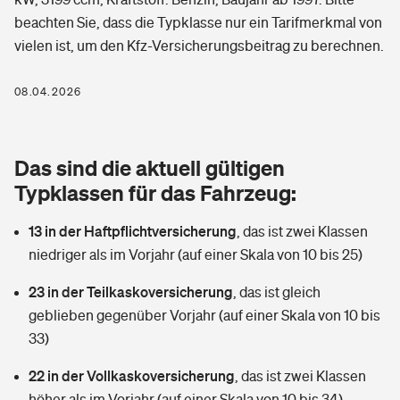
Berufshaftpflichtversicherung
beachten Sie, dass die Typklasse nur ein Tarifmerkmal von
Rechts­schutz­ver­si­che­rung
vielen ist, um den Kfz-Versicherungsbeitrag zu berechnen.
Photovoltaik
Private Krankenversicherung
Zur Übersicht
Fahrradversicherung
Wärmepumpen versichern
08.04.2026
Zahnzusatzversicherung
Unfallversicherung
Tools
Glasversicherung
Dread-Disease-Versicherung
Das sind die aktuell gültigen
Kinderunfall­ver­si­che­rung
Rentenrechner: Wie viel Geld bekomme ich im Alter?
Vermieterrrechtsschutz
Typklassen für das Fahrzeug:
Tierkrankenversicherung
Kinderinvalidität
13 in der Haftpflichtversicherung
,
das ist zwei Klassen
Wer versichert was: Jetzt Versicherer finden
Mietkautionsversicherung
Zur Übersicht
niedriger als im Vorjahr (auf einer Skala von 10 bis 25)
Reiseversicherung
Sie haben Fragen?
Restkreditversicherung
23 in der Teilkaskoversicherung
,
das ist gleich
Tools
Hundehalter-Haftpflicht
geblieben gegenüber Vorjahr (auf einer Skala von 10 bis
Zur Übersicht
33)
Pferdehalter-Haftpflicht
Wer versichert was: Jetzt Versicherer finden
22 in der Vollkaskoversicherung
,
das ist zwei Klassen
Tools
Handyversicherung
höher als im Vorjahr (auf einer Skala von 10 bis 34)