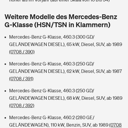
Sie haben Fragen?
Hochwasser-Check: Wie gefährdet ist Ihr Haus?
Private Cyberversicherung
Weitere Modelle des Mercedes-Benz
Rentenrechner: Wie viel Geld bekomme ich im Alter?
G-Klasse (HSN/TSN in Klammern)
Wer versichert was: Jetzt Versicherer finden
Musikinstrumentenversicherung
Mercedes-Benz G-Klasse, 460.3 (300 GD/
Sie haben Fragen?
Zur Übersicht
GELÄNDEWAGEN DIESEL), 65 kW, Diesel, SUV, ab 1989
(0708 / 390)
Tools
Mercedes-Benz G-Klasse, 460.3 (250 GD/
GELÄNDEWAGEN DIESEL), 62 kW, Diesel, SUV, ab 1987
(0708 / 391)
Kinderunfall-Check: Mehr Sicherheit für deine Kids
Mercedes-Benz G-Klasse, 460.3 (250 GD/
Typklassen: So ist Ihr Auto eingestuft
GELÄNDEWAGEN DIESEL), 68 kW, Diesel, SUV, ab 1989
(0708 / 392)
Sie haben Fragen?
Mercedes-Benz G-Klasse, 460.2 (280 GE/
GELÄNDEWAGEN), 110 kW, Benzin, SUV, ab 1989
(0708