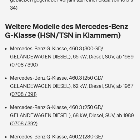
Sie haben Fragen?
34)
Hochwasser-Check: Wie gefährdet ist Ihr Haus?
Private Cyberversicherung
Rentenrechner: Wie viel Geld bekomme ich im Alter?
Weitere Modelle des Mercedes-Benz
Wer versichert was: Jetzt Versicherer finden
Musikinstrumentenversicherung
G-Klasse (HSN/TSN in Klammern)
Sie haben Fragen?
Zur Übersicht
Mercedes-Benz G-Klasse, 460.3 (300 GD/
GELÄNDEWAGEN DIESEL), 65 kW, Diesel, SUV, ab 1989
(0708 / 390)
Tools
Mercedes-Benz G-Klasse, 460.3 (250 GD/
GELÄNDEWAGEN DIESEL), 62 kW, Diesel, SUV, ab 1987
Kinderunfall-Check: Mehr Sicherheit für deine Kids
(0708 / 391)
Typklassen: So ist Ihr Auto eingestuft
Mercedes-Benz G-Klasse, 460.3 (250 GD/
GELÄNDEWAGEN DIESEL), 68 kW, Diesel, SUV, ab 1989
Sie haben Fragen?
(0708 / 392)
Mercedes-Benz G-Klasse, 460.2 (280 GE/