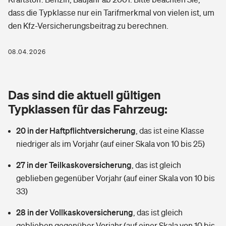
Berufshaftpflichtversicherung
dass die Typklasse nur ein Tarifmerkmal von vielen ist, um
Rechts­schutz­ver­si­che­rung
den Kfz-Versicherungsbeitrag zu berechnen.
Photovoltaik
Private Krankenversicherung
Zur Übersicht
Fahrradversicherung
Wärmepumpen versichern
08.04.2026
Zahnzusatzversicherung
Unfallversicherung
Tools
Glasversicherung
Dread-Disease-Versicherung
Das sind die aktuell gültigen
Kinderunfall­ver­si­che­rung
Rentenrechner: Wie viel Geld bekomme ich im Alter?
Vermieterrrechtsschutz
Typklassen für das Fahrzeug:
Tierkrankenversicherung
Kinderinvalidität
20 in der Haftpflichtversicherung
,
das ist eine Klasse
Wer versichert was: Jetzt Versicherer finden
Mietkautionsversicherung
Zur Übersicht
niedriger als im Vorjahr (auf einer Skala von 10 bis 25)
Reiseversicherung
Sie haben Fragen?
Restkreditversicherung
27 in der Teilkaskoversicherung
,
das ist gleich
Tools
Hundehalter-Haftpflicht
geblieben gegenüber Vorjahr (auf einer Skala von 10 bis
Zur Übersicht
33)
Pferdehalter-Haftpflicht
Wer versichert was: Jetzt Versicherer finden
28 in der Vollkaskoversicherung
,
das ist gleich
Tools
Handyversicherung
geblieben gegenüber Vorjahr (auf einer Skala von 10 bis