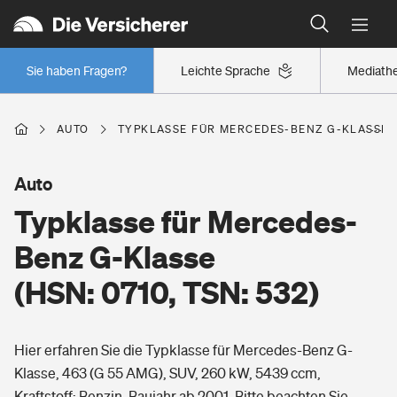
Typklassen: So ist Ihr Auto eingestuft
Wer versichert was: Jetzt Versicherer finden
Regionalklassen: So ist Ihre Region eingestuft
Sie haben Fragen?
Leichte Sprache
Mediath
Wer versichert was: Jetzt Versicherer finden
AUTO
TYPKLASSE FÜR MERCEDES-BENZ G-KLASSE (H
Beruf
Auto
Typklasse für Mercedes-
Berufsunfähigkeitsversicherung
Wohnen
Benz G-Klasse
Erwerbsunfähigkeitsversicherung
(HSN: 0710, TSN: 532)
Wohngebäudeversicherung
Freizeit
Grundfähigkeitsversicherung
Hier erfahren Sie die Typklasse für Mercedes-Benz G-
Hausratversicherung
Arbeitsrechtsschutz
Klasse, 463 (G 55 AMG), SUV, 260 kW, 5439 ccm,
Pri­vate Haft­pflicht­
Gesundheit
Kraftstoff: Benzin, Baujahr ab 2001. Bitte beachten Sie,
Elementarversicherung