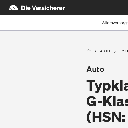
Altersvorsorg
AUTO
TYP
Auto
Typkl
G-Kla
(HSN: