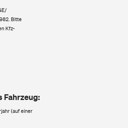
GE/
982. Bitte
en Kfz-
as Fahrzeug:
jahr (auf einer