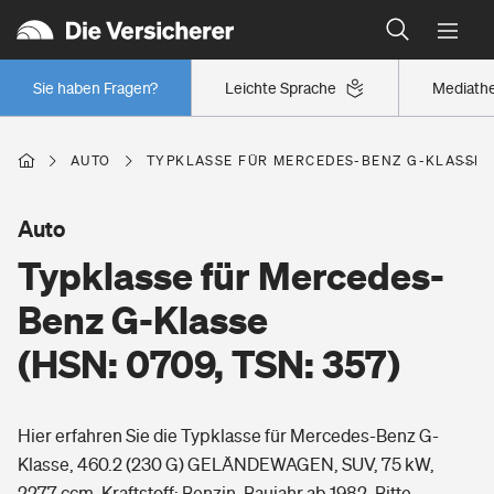
Typklassen: So ist Ihr Auto eingestuft
Wer versichert was: Jetzt Versicherer finden
Regionalklassen: So ist Ihre Region eingestuft
Sie haben Fragen?
Leichte Sprache
Mediath
Wer versichert was: Jetzt Versicherer finden
AUTO
TYPKLASSE FÜR MERCEDES-BENZ G-KLASSE (H
Beruf
Auto
Typklasse für Mercedes-
Berufsunfähigkeitsversicherung
Wohnen
Benz G-Klasse
Erwerbsunfähigkeitsversicherung
(HSN: 0709, TSN: 357)
Wohngebäudeversicherung
Freizeit
Grundfähigkeitsversicherung
Hier erfahren Sie die Typklasse für Mercedes-Benz G-
Hausratversicherung
Arbeitsrechtsschutz
Klasse, 460.2 (230 G) GELÄNDEWAGEN, SUV, 75 kW,
Pri­vate Haft­pflicht­
Gesundheit
2277 ccm, Kraftstoff: Benzin, Baujahr ab 1982. Bitte
Elementarversicherung