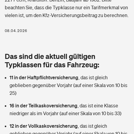
Berufshaftpflichtversicherung
beachten Sie, dass die Typklasse nur ein Tarifmerkmal von
Rechts­schutz­ver­si­che­rung
vielen ist, um den Kfz-Versicherungsbeitrag zu berechnen.
Photovoltaik
Private Krankenversicherung
Zur Übersicht
Fahrradversicherung
Wärmepumpen versichern
08.04.2026
Zahnzusatzversicherung
Unfallversicherung
Tools
Glasversicherung
Dread-Disease-Versicherung
Das sind die aktuell gültigen
Kinderunfall­ver­si­che­rung
Rentenrechner: Wie viel Geld bekomme ich im Alter?
Vermieterrrechtsschutz
Typklassen für das Fahrzeug:
Tierkrankenversicherung
Kinderinvalidität
11 in der Haftpflichtversicherung
,
das ist gleich
Wer versichert was: Jetzt Versicherer finden
Mietkautionsversicherung
Zur Übersicht
geblieben gegenüber Vorjahr (auf einer Skala von 10 bis
Reiseversicherung
25)
Sie haben Fragen?
Restkreditversicherung
Tools
Hundehalter-Haftpflicht
16 in der Teilkaskoversicherung
,
das ist eine Klasse
Zur Übersicht
niedriger als im Vorjahr (auf einer Skala von 10 bis 33)
Pferdehalter-Haftpflicht
Wer versichert was: Jetzt Versicherer finden
12 in der Vollkaskoversicherung
,
das ist gleich
Tools
Handyversicherung
geblieben gegenüber Vorjahr (auf einer Skala von 10 bis