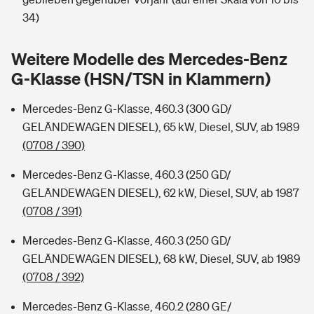
Sie haben Fragen?
34)
Hochwasser-Check: Wie gefährdet ist Ihr Haus?
Private Cyberversicherung
Rentenrechner: Wie viel Geld bekomme ich im Alter?
Weitere Modelle des Mercedes-Benz
Wer versichert was: Jetzt Versicherer finden
Musikinstrumentenversicherung
G-Klasse (HSN/TSN in Klammern)
Sie haben Fragen?
Zur Übersicht
Mercedes-Benz G-Klasse, 460.3 (300 GD/
GELÄNDEWAGEN DIESEL), 65 kW, Diesel, SUV, ab 1989
(0708 / 390)
Tools
Mercedes-Benz G-Klasse, 460.3 (250 GD/
GELÄNDEWAGEN DIESEL), 62 kW, Diesel, SUV, ab 1987
Kinderunfall-Check: Mehr Sicherheit für deine Kids
(0708 / 391)
Typklassen: So ist Ihr Auto eingestuft
Mercedes-Benz G-Klasse, 460.3 (250 GD/
GELÄNDEWAGEN DIESEL), 68 kW, Diesel, SUV, ab 1989
Sie haben Fragen?
(0708 / 392)
Mercedes-Benz G-Klasse, 460.2 (280 GE/