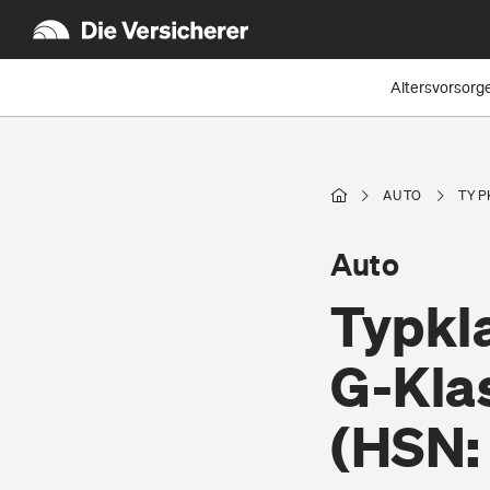
Altersvorsorg
AUTO
TYP
Auto
Typkl
G-Kla
(HSN: