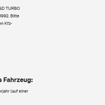
0 GD TURBO
992. Bitte
en Kfz-
as Fahrzeug:
rjahr (auf einer