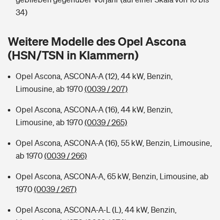
Sie haben Fragen?
34)
Hochwasser-Check: Wie gefährdet ist Ihr Haus?
Private Cyberversicherung
Rentenrechner: Wie viel Geld bekomme ich im Alter?
Weitere Modelle des Opel Ascona
Wer versichert was: Jetzt Versicherer finden
Musikinstrumentenversicherung
(HSN/TSN in Klammern)
Sie haben Fragen?
Zur Übersicht
Opel Ascona, ASCONA-A (12), 44 kW, Benzin,
Limousine, ab 1970
(0039 / 207)
Tools
Opel Ascona, ASCONA-A (16), 44 kW, Benzin,
Limousine, ab 1970
(0039 / 265)
Kinderunfall-Check: Mehr Sicherheit für deine Kids
Opel Ascona, ASCONA-A (16), 55 kW, Benzin, Limousine,
ab 1970
(0039 / 266)
Typklassen: So ist Ihr Auto eingestuft
Opel Ascona, ASCONA-A, 65 kW, Benzin, Limousine, ab
1970
(0039 / 267)
Sie haben Fragen?
Opel Ascona, ASCONA-A-L (L), 44 kW, Benzin,