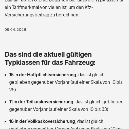
Berufshaftpflichtversicherung
ein Tarifmerkmal von vielen ist, um den Kfz-
Rechts­schutz­ver­si­che­rung
Versicherungsbeitrag zu berechnen.
Photovoltaik
Private Krankenversicherung
Zur Übersicht
Fahrradversicherung
Wärmepumpen versichern
08.04.2026
Zahnzusatzversicherung
Unfallversicherung
Tools
Glasversicherung
Dread-Disease-Versicherung
Das sind die aktuell gültigen
Kinderunfall­ver­si­che­rung
Rentenrechner: Wie viel Geld bekomme ich im Alter?
Vermieterrrechtsschutz
Typklassen für das Fahrzeug:
Tierkrankenversicherung
Kinderinvalidität
15 in der Haftpflichtversicherung
,
das ist gleich
Wer versichert was: Jetzt Versicherer finden
Mietkautionsversicherung
Zur Übersicht
geblieben gegenüber Vorjahr (auf einer Skala von 10 bis
Reiseversicherung
25)
Sie haben Fragen?
Restkreditversicherung
Tools
Hundehalter-Haftpflicht
11 in der Teilkaskoversicherung
,
das ist gleich geblieben
Zur Übersicht
gegenüber Vorjahr (auf einer Skala von 10 bis 33)
Pferdehalter-Haftpflicht
Wer versichert was: Jetzt Versicherer finden
16 in der Vollkaskoversicherung
,
das ist gleich
Tools
Handyversicherung
geblieben gegenüber Vorjahr (auf einer Skala von 10 bis