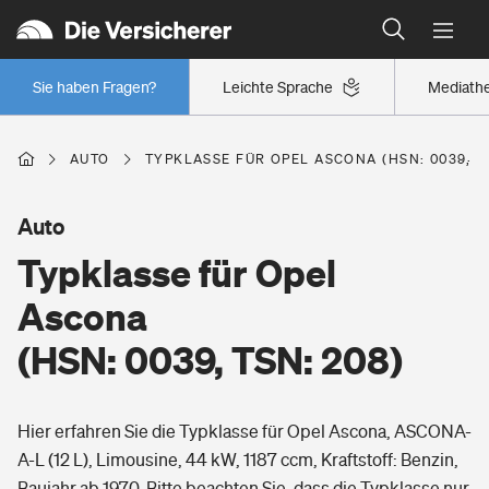
Typklassen: So ist Ihr Auto eingestuft
Wer versichert was: Jetzt Versicherer finden
Regionalklassen: So ist Ihre Region eingestuft
Sie haben Fragen?
Leichte Sprache
Mediath
Wer versichert was: Jetzt Versicherer finden
AUTO
TYPKLASSE FÜR OPEL ASCONA (HSN: 0039, TS
Beruf
Auto
Typklasse für Opel
Berufsunfähigkeitsversicherung
Wohnen
Ascona
Erwerbsunfähigkeitsversicherung
(HSN: 0039, TSN: 208)
Wohngebäudeversicherung
Freizeit
Grundfähigkeitsversicherung
Hier erfahren Sie die Typklasse für Opel Ascona, ASCONA-
Hausratversicherung
Arbeitsrechtsschutz
A-L (12 L), Limousine, 44 kW, 1187 ccm, Kraftstoff: Benzin,
Pri­vate Haft­pflicht­
Gesundheit
Baujahr ab 1970. Bitte beachten Sie, dass die Typklasse nur
Elementarversicherung