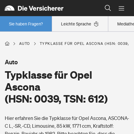
Typklassen: So ist Ihr Auto eingestuft
Wer versichert was: Jetzt Versicherer finden
Regionalklassen: So ist Ihre Region eingestuft
Sie haben Fragen?
Leichte Sprache
Mediath
Wer versichert was: Jetzt Versicherer finden
AUTO
TYPKLASSE FÜR OPEL ASCONA (HSN: 0039, TS
Beruf
Auto
Typklasse für Opel
Berufsunfähigkeitsversicherung
Wohnen
Ascona
Erwerbsunfähigkeitsversicherung
(HSN: 0039, TSN: 612)
Wohngebäudeversicherung
Freizeit
Grundfähigkeitsversicherung
Hier erfahren Sie die Typklasse für Opel Ascona, ASCONA-
Hausratversicherung
Arbeitsrechtsschutz
C L,-SR,-CD, Limousine, 85 kW, 1771 ccm, Kraftstoff:
Pri­vate Haft­pflicht­
Gesundheit
Benzin, Baujahr ab 1982. Bitte beachten Sie, dass die
Elementarversicherung