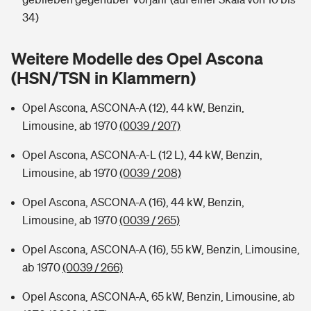
Sie haben Fragen?
34)
Hochwasser-Check: Wie gefährdet ist Ihr Haus?
Private Cyberversicherung
Rentenrechner: Wie viel Geld bekomme ich im Alter?
Weitere Modelle des Opel Ascona
Wer versichert was: Jetzt Versicherer finden
Musikinstrumentenversicherung
(HSN/TSN in Klammern)
Sie haben Fragen?
Zur Übersicht
Opel Ascona, ASCONA-A (12), 44 kW, Benzin,
Limousine, ab 1970
(0039 / 207)
Tools
Opel Ascona, ASCONA-A-L (12 L), 44 kW, Benzin,
Limousine, ab 1970
(0039 / 208)
Kinderunfall-Check: Mehr Sicherheit für deine Kids
Opel Ascona, ASCONA-A (16), 44 kW, Benzin,
Limousine, ab 1970
(0039 / 265)
Typklassen: So ist Ihr Auto eingestuft
Opel Ascona, ASCONA-A (16), 55 kW, Benzin, Limousine,
ab 1970
(0039 / 266)
Sie haben Fragen?
Opel Ascona, ASCONA-A, 65 kW, Benzin, Limousine, ab