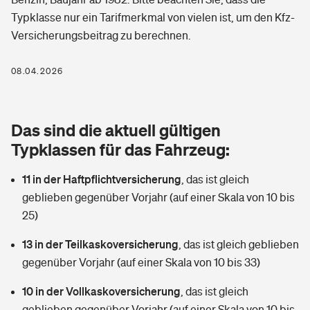
Berufshaftpflichtversicherung
Typklasse nur ein Tarifmerkmal von vielen ist, um den Kfz-
Rechts­schutz­ver­si­che­rung
Versicherungsbeitrag zu berechnen.
Photovoltaik
Private Krankenversicherung
Zur Übersicht
Fahrradversicherung
Wärmepumpen versichern
08.04.2026
Zahnzusatzversicherung
Unfallversicherung
Tools
Glasversicherung
Dread-Disease-Versicherung
Das sind die aktuell gültigen
Kinderunfall­ver­si­che­rung
Rentenrechner: Wie viel Geld bekomme ich im Alter?
Vermieterrrechtsschutz
Typklassen für das Fahrzeug:
Tierkrankenversicherung
Kinderinvalidität
11 in der Haftpflichtversicherung
,
das ist gleich
Wer versichert was: Jetzt Versicherer finden
Mietkautionsversicherung
Zur Übersicht
geblieben gegenüber Vorjahr (auf einer Skala von 10 bis
Reiseversicherung
25)
Sie haben Fragen?
Restkreditversicherung
Tools
Hundehalter-Haftpflicht
13 in der Teilkaskoversicherung
,
das ist gleich geblieben
Zur Übersicht
gegenüber Vorjahr (auf einer Skala von 10 bis 33)
Pferdehalter-Haftpflicht
Wer versichert was: Jetzt Versicherer finden
10 in der Vollkaskoversicherung
,
das ist gleich
Tools
Handyversicherung
geblieben gegenüber Vorjahr (auf einer Skala von 10 bis