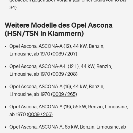
Sie haben Fragen?
34)
Hochwasser-Check: Wie gefährdet ist Ihr Haus?
Private Cyberversicherung
Rentenrechner: Wie viel Geld bekomme ich im Alter?
Weitere Modelle des Opel Ascona
Wer versichert was: Jetzt Versicherer finden
Musikinstrumentenversicherung
(HSN/TSN in Klammern)
Sie haben Fragen?
Zur Übersicht
Opel Ascona, ASCONA-A (12), 44 kW, Benzin,
Limousine, ab 1970
(0039 / 207)
Tools
Opel Ascona, ASCONA-A-L (12 L), 44 kW, Benzin,
Limousine, ab 1970
(0039 / 208)
Kinderunfall-Check: Mehr Sicherheit für deine Kids
Opel Ascona, ASCONA-A (16), 44 kW, Benzin,
Limousine, ab 1970
(0039 / 265)
Typklassen: So ist Ihr Auto eingestuft
Opel Ascona, ASCONA-A (16), 55 kW, Benzin, Limousine,
ab 1970
(0039 / 266)
Sie haben Fragen?
Opel Ascona, ASCONA-A, 65 kW, Benzin, Limousine, ab