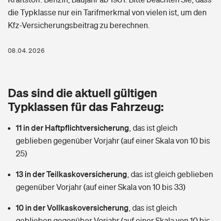
Berufshaftpflichtversicherung
die Typklasse nur ein Tarifmerkmal von vielen ist, um den
Rechts­schutz­ver­si­che­rung
Kfz-Versicherungsbeitrag zu berechnen.
Photovoltaik
Private Krankenversicherung
Zur Übersicht
Fahrradversicherung
Wärmepumpen versichern
08.04.2026
Zahnzusatzversicherung
Unfallversicherung
Tools
Glasversicherung
Dread-Disease-Versicherung
Das sind die aktuell gültigen
Kinderunfall­ver­si­che­rung
Rentenrechner: Wie viel Geld bekomme ich im Alter?
Vermieterrrechtsschutz
Typklassen für das Fahrzeug:
Tierkrankenversicherung
Kinderinvalidität
11 in der Haftpflichtversicherung
,
das ist gleich
Wer versichert was: Jetzt Versicherer finden
Mietkautionsversicherung
Zur Übersicht
geblieben gegenüber Vorjahr (auf einer Skala von 10 bis
Reiseversicherung
25)
Sie haben Fragen?
Restkreditversicherung
Tools
Hundehalter-Haftpflicht
13 in der Teilkaskoversicherung
,
das ist gleich geblieben
Zur Übersicht
gegenüber Vorjahr (auf einer Skala von 10 bis 33)
Pferdehalter-Haftpflicht
Wer versichert was: Jetzt Versicherer finden
10 in der Vollkaskoversicherung
,
das ist gleich
Tools
Handyversicherung
geblieben gegenüber Vorjahr (auf einer Skala von 10 bis