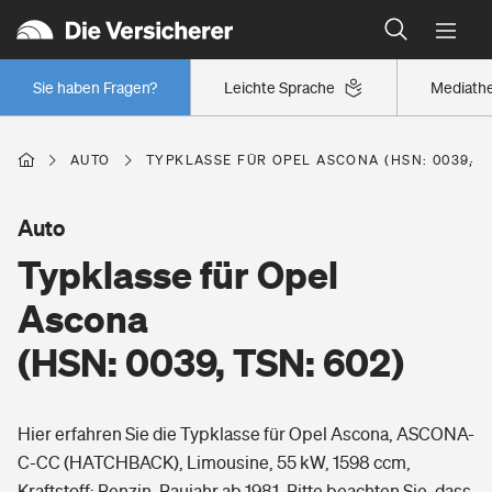
Typklassen: So ist Ihr Auto eingestuft
Wer versichert was: Jetzt Versicherer finden
Regionalklassen: So ist Ihre Region eingestuft
Sie haben Fragen?
Leichte Sprache
Mediath
Wer versichert was: Jetzt Versicherer finden
AUTO
TYPKLASSE FÜR OPEL ASCONA (HSN: 0039, TS
Beruf
Auto
Typklasse für Opel
Berufsunfähigkeitsversicherung
Wohnen
Ascona
Erwerbsunfähigkeitsversicherung
(HSN: 0039, TSN: 602)
Wohngebäudeversicherung
Freizeit
Grundfähigkeitsversicherung
Hier erfahren Sie die Typklasse für Opel Ascona, ASCONA-
Hausratversicherung
Arbeitsrechtsschutz
C-CC (HATCHBACK), Limousine, 55 kW, 1598 ccm,
Pri­vate Haft­pflicht­
Gesundheit
Kraftstoff: Benzin, Baujahr ab 1981. Bitte beachten Sie, dass
Elementarversicherung