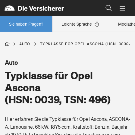
Typklassen: So ist Ihr Auto eingestuft
Wer versichert was: Jetzt Versicherer finden
Regionalklassen: So ist Ihre Region eingestuft
Sie haben Fragen?
Leichte Sprache
Mediath
Wer versichert was: Jetzt Versicherer finden
AUTO
TYPKLASSE FÜR OPEL ASCONA (HSN: 0039, TS
Beruf
Auto
Typklasse für Opel
Berufsunfähigkeitsversicherung
Wohnen
Ascona
Erwerbsunfähigkeitsversicherung
(HSN: 0039, TSN: 496)
Wohngebäudeversicherung
Freizeit
Grundfähigkeitsversicherung
Hier erfahren Sie die Typklasse für Opel Ascona, ASCONA-
Hausratversicherung
Arbeitsrechtsschutz
A, Limousine, 66 kW, 1875 ccm, Kraftstoff: Benzin, Baujahr
Pri­vate Haft­pflicht­
Gesundheit
ab 1970. Bitte beachten Sie, dass die Typklasse nur ein
Elementarversicherung