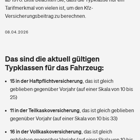
Berufshaftpflichtversicherung
Tarifmerkmal von vielen ist, um den Kfz-
Rechts­schutz­ver­si­che­rung
Versicherungsbeitrag zu berechnen.
Photovoltaik
Private Krankenversicherung
Zur Übersicht
Fahrradversicherung
Wärmepumpen versichern
08.04.2026
Zahnzusatzversicherung
Unfallversicherung
Tools
Glasversicherung
Dread-Disease-Versicherung
Das sind die aktuell gültigen
Kinderunfall­ver­si­che­rung
Rentenrechner: Wie viel Geld bekomme ich im Alter?
Vermieterrrechtsschutz
Typklassen für das Fahrzeug:
Tierkrankenversicherung
Kinderinvalidität
15 in der Haftpflichtversicherung
,
das ist gleich
Wer versichert was: Jetzt Versicherer finden
Mietkautionsversicherung
Zur Übersicht
geblieben gegenüber Vorjahr (auf einer Skala von 10 bis
Reiseversicherung
25)
Sie haben Fragen?
Restkreditversicherung
Tools
Hundehalter-Haftpflicht
11 in der Teilkaskoversicherung
,
das ist gleich geblieben
Zur Übersicht
gegenüber Vorjahr (auf einer Skala von 10 bis 33)
Pferdehalter-Haftpflicht
Wer versichert was: Jetzt Versicherer finden
16 in der Vollkaskoversicherung
,
das ist gleich
Tools
Handyversicherung
geblieben gegenüber Vorjahr (auf einer Skala von 10 bis