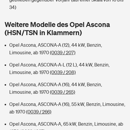
Sie haben Fragen?
34)
Hochwasser-Check: Wie gefährdet ist Ihr Haus?
Private Cyberversicherung
Rentenrechner: Wie viel Geld bekomme ich im Alter?
Weitere Modelle des Opel Ascona
Wer versichert was: Jetzt Versicherer finden
Musikinstrumentenversicherung
(HSN/TSN in Klammern)
Sie haben Fragen?
Zur Übersicht
Opel Ascona, ASCONA-A (12), 44 kW, Benzin,
Limousine, ab 1970
(0039 / 207)
Tools
Opel Ascona, ASCONA-A-L (12 L), 44 kW, Benzin,
Limousine, ab 1970
(0039 / 208)
Kinderunfall-Check: Mehr Sicherheit für deine Kids
Opel Ascona, ASCONA-A (16), 44 kW, Benzin,
Limousine, ab 1970
(0039 / 265)
Typklassen: So ist Ihr Auto eingestuft
Opel Ascona, ASCONA-A (16), 55 kW, Benzin, Limousine,
ab 1970
(0039 / 266)
Sie haben Fragen?
Opel Ascona, ASCONA-A, 65 kW, Benzin, Limousine, ab