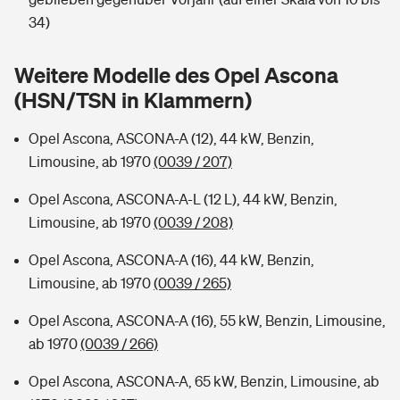
Sie haben Fragen?
34)
Hochwasser-Check: Wie gefährdet ist Ihr Haus?
Private Cyberversicherung
Rentenrechner: Wie viel Geld bekomme ich im Alter?
Weitere Modelle des Opel Ascona
Wer versichert was: Jetzt Versicherer finden
Musikinstrumentenversicherung
(HSN/TSN in Klammern)
Sie haben Fragen?
Zur Übersicht
Opel Ascona, ASCONA-A (12), 44 kW, Benzin,
Limousine, ab 1970
(0039 / 207)
Tools
Opel Ascona, ASCONA-A-L (12 L), 44 kW, Benzin,
Limousine, ab 1970
(0039 / 208)
Kinderunfall-Check: Mehr Sicherheit für deine Kids
Opel Ascona, ASCONA-A (16), 44 kW, Benzin,
Limousine, ab 1970
(0039 / 265)
Typklassen: So ist Ihr Auto eingestuft
Opel Ascona, ASCONA-A (16), 55 kW, Benzin, Limousine,
ab 1970
(0039 / 266)
Sie haben Fragen?
Opel Ascona, ASCONA-A, 65 kW, Benzin, Limousine, ab