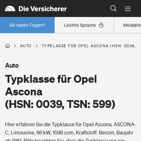
Typklassen: So ist Ihr Auto eingestuft
Wer versichert was: Jetzt Versicherer finden
Regionalklassen: So ist Ihre Region eingestuft
Sie haben Fragen?
Leichte Sprache
Mediath
Wer versichert was: Jetzt Versicherer finden
AUTO
TYPKLASSE FÜR OPEL ASCONA (HSN: 0039, TS
Beruf
Auto
Typklasse für Opel
Berufsunfähigkeitsversicherung
Wohnen
Ascona
Erwerbsunfähigkeitsversicherung
(HSN: 0039, TSN: 599)
Wohngebäudeversicherung
Freizeit
Grundfähigkeitsversicherung
Hier erfahren Sie die Typklasse für Opel Ascona, ASCONA-
Hausratversicherung
Arbeitsrechtsschutz
C, Limousine, 66 kW, 1598 ccm, Kraftstoff: Benzin, Baujahr
Pri­vate Haft­pflicht­
Gesundheit
ab 1981. Bitte beachten Sie, dass die Typklasse nur ein
Elementarversicherung