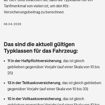
Berufshaftpflichtversicherung
Tarifmerkmal von vielen ist, um den Kfz-
Rechts­schutz­ver­si­che­rung
Versicherungsbeitrag zu berechnen.
Photovoltaik
Private Krankenversicherung
Zur Übersicht
Fahrradversicherung
Wärmepumpen versichern
08.04.2026
Zahnzusatzversicherung
Unfallversicherung
Tools
Glasversicherung
Dread-Disease-Versicherung
Das sind die aktuell gültigen
Kinderunfall­ver­si­che­rung
Rentenrechner: Wie viel Geld bekomme ich im Alter?
Vermieterrrechtsschutz
Typklassen für das Fahrzeug:
Tierkrankenversicherung
Kinderinvalidität
11 in der Haftpflichtversicherung
,
das ist gleich
Wer versichert was: Jetzt Versicherer finden
Mietkautionsversicherung
Zur Übersicht
geblieben gegenüber Vorjahr (auf einer Skala von 10 bis
Reiseversicherung
25)
Sie haben Fragen?
Restkreditversicherung
Tools
Hundehalter-Haftpflicht
13 in der Teilkaskoversicherung
,
das ist gleich geblieben
Zur Übersicht
gegenüber Vorjahr (auf einer Skala von 10 bis 33)
Pferdehalter-Haftpflicht
Wer versichert was: Jetzt Versicherer finden
10 in der Vollkaskoversicherung
,
das ist gleich
Tools
Handyversicherung
geblieben gegenüber Vorjahr (auf einer Skala von 10 bis