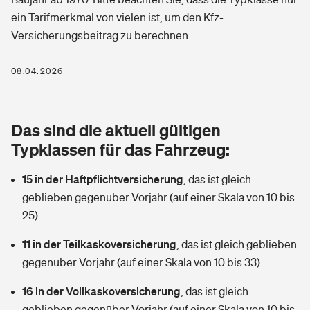
Berufshaftpflichtversicherung
ein Tarifmerkmal von vielen ist, um den Kfz-
Rechts­schutz­ver­si­che­rung
Versicherungsbeitrag zu berechnen.
Photovoltaik
Private Krankenversicherung
Zur Übersicht
Fahrradversicherung
Wärmepumpen versichern
08.04.2026
Zahnzusatzversicherung
Unfallversicherung
Tools
Glasversicherung
Dread-Disease-Versicherung
Das sind die aktuell gültigen
Kinderunfall­ver­si­che­rung
Rentenrechner: Wie viel Geld bekomme ich im Alter?
Vermieterrrechtsschutz
Typklassen für das Fahrzeug:
Tierkrankenversicherung
Kinderinvalidität
15 in der Haftpflichtversicherung
,
das ist gleich
Wer versichert was: Jetzt Versicherer finden
Mietkautionsversicherung
Zur Übersicht
geblieben gegenüber Vorjahr (auf einer Skala von 10 bis
Reiseversicherung
25)
Sie haben Fragen?
Restkreditversicherung
Tools
Hundehalter-Haftpflicht
11 in der Teilkaskoversicherung
,
das ist gleich geblieben
Zur Übersicht
gegenüber Vorjahr (auf einer Skala von 10 bis 33)
Pferdehalter-Haftpflicht
Wer versichert was: Jetzt Versicherer finden
16 in der Vollkaskoversicherung
,
das ist gleich
Tools
Handyversicherung
geblieben gegenüber Vorjahr (auf einer Skala von 10 bis