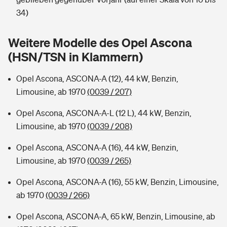
Sie haben Fragen?
34)
Hochwasser-Check: Wie gefährdet ist Ihr Haus?
Private Cyberversicherung
Rentenrechner: Wie viel Geld bekomme ich im Alter?
Weitere Modelle des Opel Ascona
Wer versichert was: Jetzt Versicherer finden
Musikinstrumentenversicherung
(HSN/TSN in Klammern)
Sie haben Fragen?
Zur Übersicht
Opel Ascona, ASCONA-A (12), 44 kW, Benzin,
Limousine, ab 1970
(0039 / 207)
Tools
Opel Ascona, ASCONA-A-L (12 L), 44 kW, Benzin,
Limousine, ab 1970
(0039 / 208)
Kinderunfall-Check: Mehr Sicherheit für deine Kids
Opel Ascona, ASCONA-A (16), 44 kW, Benzin,
Limousine, ab 1970
(0039 / 265)
Typklassen: So ist Ihr Auto eingestuft
Opel Ascona, ASCONA-A (16), 55 kW, Benzin, Limousine,
ab 1970
(0039 / 266)
Sie haben Fragen?
Opel Ascona, ASCONA-A, 65 kW, Benzin, Limousine, ab