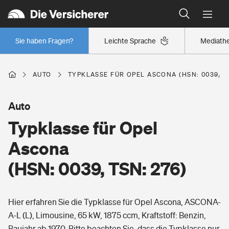
Typklassen: So ist Ihr Auto eingestuft
Wer versichert was: Jetzt Versicherer finden
Regionalklassen: So ist Ihre Region eingestuft
Sie haben Fragen?
Leichte Sprache
Mediath
Wer versichert was: Jetzt Versicherer finden
AUTO
TYPKLASSE FÜR OPEL ASCONA (HSN: 0039, TS
Beruf
Auto
Typklasse für Opel
Berufsunfähigkeitsversicherung
Wohnen
Ascona
Erwerbsunfähigkeitsversicherung
(HSN: 0039, TSN: 276)
Wohngebäudeversicherung
Freizeit
Grundfähigkeitsversicherung
Hier erfahren Sie die Typklasse für Opel Ascona, ASCONA-
Hausratversicherung
Arbeitsrechtsschutz
A-L (L), Limousine, 65 kW, 1875 ccm, Kraftstoff: Benzin,
Pri­vate Haft­pflicht­
Gesundheit
Baujahr ab 1970. Bitte beachten Sie, dass die Typklasse nur
Elementarversicherung