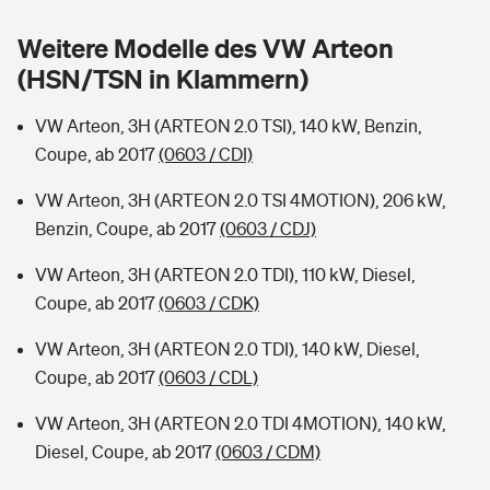
Sie haben Fragen?
Weitere Modelle des VW Arteon
Hochwasser-Check: Wie gefährdet ist Ihr Haus?
Private Cyberversicherung
Rentenrechner: Wie viel Geld bekomme ich im Alter?
(HSN/TSN in Klammern)
Wer versichert was: Jetzt Versicherer finden
Musikinstrumentenversicherung
VW Arteon, 3H (ARTEON 2.0 TSI), 140 kW, Benzin,
Coupe, ab 2017
(0603 / CDI)
Sie haben Fragen?
Zur Übersicht
VW Arteon, 3H (ARTEON 2.0 TSI 4MOTION), 206 kW,
Benzin, Coupe, ab 2017
(0603 / CDJ)
Tools
VW Arteon, 3H (ARTEON 2.0 TDI), 110 kW, Diesel,
Coupe, ab 2017
(0603 / CDK)
Kinderunfall-Check: Mehr Sicherheit für deine Kids
VW Arteon, 3H (ARTEON 2.0 TDI), 140 kW, Diesel,
Typklassen: So ist Ihr Auto eingestuft
Coupe, ab 2017
(0603 / CDL)
VW Arteon, 3H (ARTEON 2.0 TDI 4MOTION), 140 kW,
Sie haben Fragen?
Diesel, Coupe, ab 2017
(0603 / CDM)