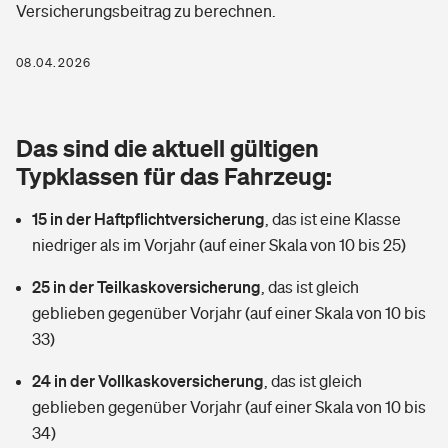
Versicherungsbeitrag zu berechnen.
Berufshaftpflichtversicherung
Rechts­schutz­ver­si­che­rung
Photovoltaik
Private Krankenversicherung
08.04.2026
Zur Übersicht
Fahrradversicherung
Wärmepumpen versichern
Zahnzusatzversicherung
Unfallversicherung
Tools
Das sind die aktuell gültigen
Glasversicherung
Dread-Disease-Versicherung
Typklassen für das Fahrzeug:
Kinderunfall­ver­si­che­rung
Rentenrechner: Wie viel Geld bekomme ich im Alter?
Vermieterrrechtsschutz
Tierkrankenversicherung
15 in der Haftpflichtversicherung
,
das ist eine Klasse
Kinderinvalidität
niedriger als im Vorjahr (auf einer Skala von 10 bis 25)
Wer versichert was: Jetzt Versicherer finden
Mietkautionsversicherung
Zur Übersicht
25 in der Teilkaskoversicherung
,
das ist gleich
Reiseversicherung
Sie haben Fragen?
Restkreditversicherung
geblieben gegenüber Vorjahr (auf einer Skala von 10 bis
Tools
33)
Hundehalter-Haftpflicht
Zur Übersicht
24 in der Vollkaskoversicherung
,
das ist gleich
Pferdehalter-Haftpflicht
Wer versichert was: Jetzt Versicherer finden
geblieben gegenüber Vorjahr (auf einer Skala von 10 bis
Tools
34)
Handyversicherung