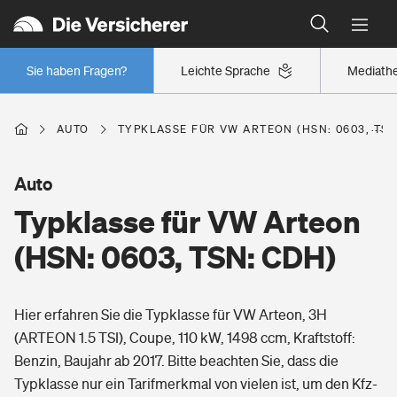
Typklassen: So ist Ihr Auto eingestuft
Wer versichert was: Jetzt Versicherer finden
Regionalklassen: So ist Ihre Region eingestuft
Sie haben Fragen?
Leichte Sprache
Mediath
Wer versichert was: Jetzt Versicherer finden
AUTO
TYPKLASSE FÜR VW ARTEON (HSN: 0603, TSN
Beruf
Auto
Typklasse für VW Arteon
Berufsunfähigkeitsversicherung
Wohnen
(HSN: 0603, TSN: CDH)
Erwerbsunfähigkeitsversicherung
Wohngebäudeversicherung
Hier erfahren Sie die Typklasse für VW Arteon, 3H
Freizeit
Grundfähigkeitsversicherung
(ARTEON 1.5 TSI), Coupe, 110 kW, 1498 ccm, Kraftstoff:
Hausratversicherung
Benzin, Baujahr ab 2017. Bitte beachten Sie, dass die
Arbeitsrechtsschutz
Pri­vate Haft­pflicht­
Typklasse nur ein Tarifmerkmal von vielen ist, um den Kfz-
Gesundheit
Elementarversicherung