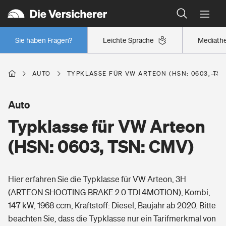
Typklassen: So ist Ihr Auto eingestuft
Wer versichert was: Jetzt Versicherer finden
Regionalklassen: So ist Ihre Region eingestuft
Sie haben Fragen?
Leichte Sprache
Mediath
Wer versichert was: Jetzt Versicherer finden
AUTO
TYPKLASSE FÜR VW ARTEON (HSN: 0603, TSN
Beruf
Auto
Typklasse für VW Arteon
Berufsunfähigkeitsversicherung
Wohnen
(HSN: 0603, TSN: CMV)
Erwerbsunfähigkeitsversicherung
Wohngebäudeversicherung
Hier erfahren Sie die Typklasse für VW Arteon, 3H
Freizeit
Grundfähigkeitsversicherung
(ARTEON SHOOTING BRAKE 2.0 TDI 4MOTION), Kombi,
Hausratversicherung
147 kW, 1968 ccm, Kraftstoff: Diesel, Baujahr ab 2020. Bitte
Arbeitsrechtsschutz
Pri­vate Haft­pflicht­
beachten Sie, dass die Typklasse nur ein Tarifmerkmal von
Gesundheit
Elementarversicherung