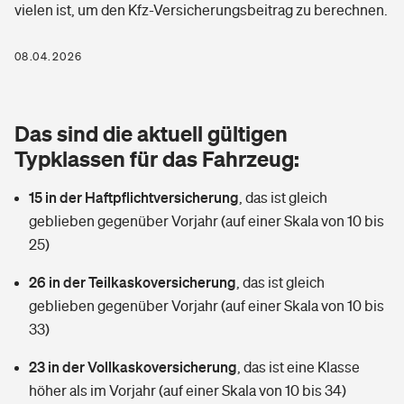
vielen ist, um den Kfz-Versicherungsbeitrag zu berechnen.
Berufshaftpflichtversicherung
Rechts­schutz­ver­si­che­rung
Photovoltaik
Private Krankenversicherung
08.04.2026
Zur Übersicht
Fahrradversicherung
Wärmepumpen versichern
Zahnzusatzversicherung
Unfallversicherung
Tools
Das sind die aktuell gültigen
Glasversicherung
Dread-Disease-Versicherung
Typklassen für das Fahrzeug:
Kinderunfall­ver­si­che­rung
Rentenrechner: Wie viel Geld bekomme ich im Alter?
Vermieterrrechtsschutz
Tierkrankenversicherung
15 in der Haftpflichtversicherung
,
das ist gleich
Kinderinvalidität
geblieben gegenüber Vorjahr (auf einer Skala von 10 bis
Wer versichert was: Jetzt Versicherer finden
Mietkautionsversicherung
Zur Übersicht
25)
Reiseversicherung
Sie haben Fragen?
Restkreditversicherung
26 in der Teilkaskoversicherung
,
das ist gleich
Tools
geblieben gegenüber Vorjahr (auf einer Skala von 10 bis
Hundehalter-Haftpflicht
Zur Übersicht
33)
Pferdehalter-Haftpflicht
Wer versichert was: Jetzt Versicherer finden
23 in der Vollkaskoversicherung
,
das ist eine Klasse
Tools
höher als im Vorjahr (auf einer Skala von 10 bis 34)
Handyversicherung