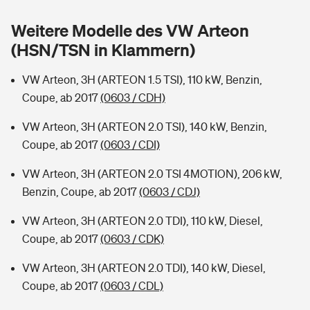
Sie haben Fragen?
Weitere Modelle des VW Arteon
Hochwasser-Check: Wie gefährdet ist Ihr Haus?
Private Cyberversicherung
Rentenrechner: Wie viel Geld bekomme ich im Alter?
(HSN/TSN in Klammern)
Wer versichert was: Jetzt Versicherer finden
Musikinstrumentenversicherung
VW Arteon, 3H (ARTEON 1.5 TSI), 110 kW, Benzin,
Coupe, ab 2017
(0603 / CDH)
Sie haben Fragen?
Zur Übersicht
VW Arteon, 3H (ARTEON 2.0 TSI), 140 kW, Benzin,
Coupe, ab 2017
(0603 / CDI)
Tools
VW Arteon, 3H (ARTEON 2.0 TSI 4MOTION), 206 kW,
Benzin, Coupe, ab 2017
(0603 / CDJ)
Kinderunfall-Check: Mehr Sicherheit für deine Kids
VW Arteon, 3H (ARTEON 2.0 TDI), 110 kW, Diesel,
Typklassen: So ist Ihr Auto eingestuft
Coupe, ab 2017
(0603 / CDK)
VW Arteon, 3H (ARTEON 2.0 TDI), 140 kW, Diesel,
Sie haben Fragen?
Coupe, ab 2017
(0603 / CDL)