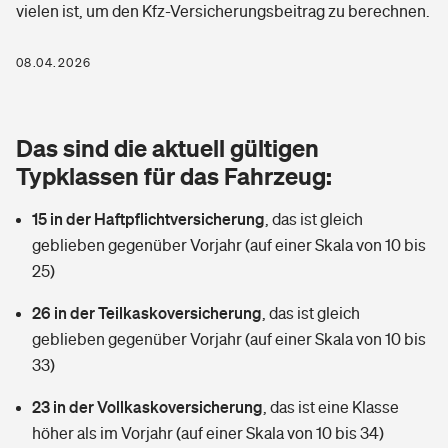
vielen ist, um den Kfz-Versicherungsbeitrag zu berechnen.
Berufshaftpflichtversicherung
Rechts­schutz­ver­si­che­rung
Photovoltaik
Private Krankenversicherung
08.04.2026
Zur Übersicht
Fahrradversicherung
Wärmepumpen versichern
Zahnzusatzversicherung
Unfallversicherung
Tools
Das sind die aktuell gültigen
Glasversicherung
Dread-Disease-Versicherung
Typklassen für das Fahrzeug:
Kinderunfall­ver­si­che­rung
Rentenrechner: Wie viel Geld bekomme ich im Alter?
Vermieterrrechtsschutz
Tierkrankenversicherung
15 in der Haftpflichtversicherung
,
das ist gleich
Kinderinvalidität
geblieben gegenüber Vorjahr (auf einer Skala von 10 bis
Wer versichert was: Jetzt Versicherer finden
Mietkautionsversicherung
Zur Übersicht
25)
Reiseversicherung
Sie haben Fragen?
Restkreditversicherung
26 in der Teilkaskoversicherung
,
das ist gleich
Tools
geblieben gegenüber Vorjahr (auf einer Skala von 10 bis
Hundehalter-Haftpflicht
Zur Übersicht
33)
Pferdehalter-Haftpflicht
Wer versichert was: Jetzt Versicherer finden
23 in der Vollkaskoversicherung
,
das ist eine Klasse
Tools
höher als im Vorjahr (auf einer Skala von 10 bis 34)
Handyversicherung