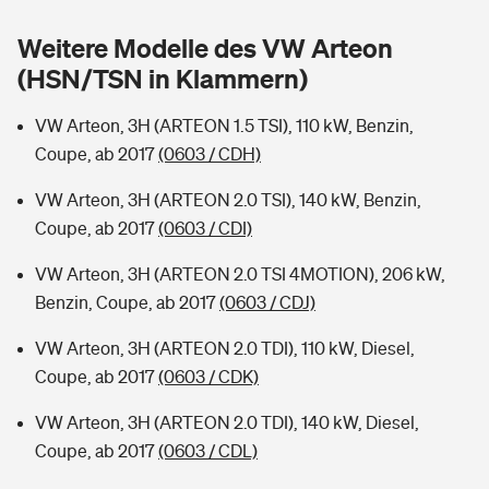
Sie haben Fragen?
Weitere Modelle des VW Arteon
Hochwasser-Check: Wie gefährdet ist Ihr Haus?
Private Cyberversicherung
Rentenrechner: Wie viel Geld bekomme ich im Alter?
(HSN/TSN in Klammern)
Wer versichert was: Jetzt Versicherer finden
Musikinstrumentenversicherung
VW Arteon, 3H (ARTEON 1.5 TSI), 110 kW, Benzin,
Coupe, ab 2017
(0603 / CDH)
Sie haben Fragen?
Zur Übersicht
VW Arteon, 3H (ARTEON 2.0 TSI), 140 kW, Benzin,
Coupe, ab 2017
(0603 / CDI)
Tools
VW Arteon, 3H (ARTEON 2.0 TSI 4MOTION), 206 kW,
Benzin, Coupe, ab 2017
(0603 / CDJ)
Kinderunfall-Check: Mehr Sicherheit für deine Kids
VW Arteon, 3H (ARTEON 2.0 TDI), 110 kW, Diesel,
Typklassen: So ist Ihr Auto eingestuft
Coupe, ab 2017
(0603 / CDK)
VW Arteon, 3H (ARTEON 2.0 TDI), 140 kW, Diesel,
Sie haben Fragen?
Coupe, ab 2017
(0603 / CDL)