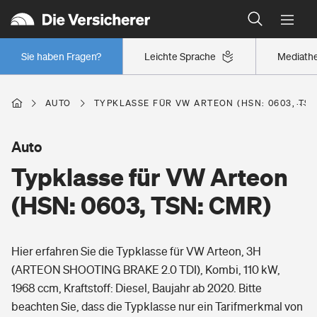
Typklassen: So ist Ihr Auto eingestuft
Wer versichert was: Jetzt Versicherer finden
Regionalklassen: So ist Ihre Region eingestuft
Sie haben Fragen?
Leichte Sprache
Mediath
Wer versichert was: Jetzt Versicherer finden
AUTO
TYPKLASSE FÜR VW ARTEON (HSN: 0603, TSN
Beruf
Auto
Typklasse für VW Arteon
Berufsunfähigkeitsversicherung
Wohnen
(HSN: 0603, TSN: CMR)
Erwerbsunfähigkeitsversicherung
Wohngebäudeversicherung
Hier erfahren Sie die Typklasse für VW Arteon, 3H
Freizeit
Grundfähigkeitsversicherung
(ARTEON SHOOTING BRAKE 2.0 TDI), Kombi, 110 kW,
Hausratversicherung
1968 ccm, Kraftstoff: Diesel, Baujahr ab 2020. Bitte
Arbeitsrechtsschutz
Pri­vate Haft­pflicht­
beachten Sie, dass die Typklasse nur ein Tarifmerkmal von
Gesundheit
Elementarversicherung