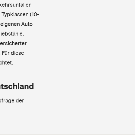
kehrsunfällen
 Typklassen (10-
 eigenen Auto
iebstähle,
ersicherter
 Für diese
chtet.
utschland
bfrage der