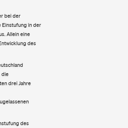
r bei der
 Einstufung in der
s. Allein eine
 Entwicklung des
eutschland
 die
en drei Jahre
 zugelassenen
instufung des