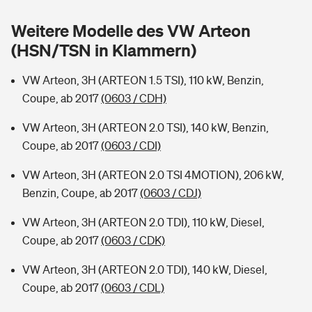
Sie haben Fragen?
Weitere Modelle des VW Arteon
Hochwasser-Check: Wie gefährdet ist Ihr Haus?
Private Cyberversicherung
Rentenrechner: Wie viel Geld bekomme ich im Alter?
(HSN/TSN in Klammern)
Wer versichert was: Jetzt Versicherer finden
Musikinstrumentenversicherung
VW Arteon, 3H (ARTEON 1.5 TSI), 110 kW, Benzin,
Coupe, ab 2017
(0603 / CDH)
Sie haben Fragen?
Zur Übersicht
VW Arteon, 3H (ARTEON 2.0 TSI), 140 kW, Benzin,
Coupe, ab 2017
(0603 / CDI)
Tools
VW Arteon, 3H (ARTEON 2.0 TSI 4MOTION), 206 kW,
Benzin, Coupe, ab 2017
(0603 / CDJ)
Kinderunfall-Check: Mehr Sicherheit für deine Kids
VW Arteon, 3H (ARTEON 2.0 TDI), 110 kW, Diesel,
Typklassen: So ist Ihr Auto eingestuft
Coupe, ab 2017
(0603 / CDK)
VW Arteon, 3H (ARTEON 2.0 TDI), 140 kW, Diesel,
Sie haben Fragen?
Coupe, ab 2017
(0603 / CDL)