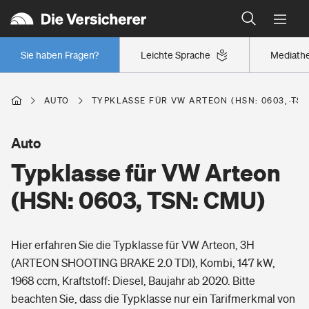
Typklassen: So ist Ihr Auto eingestuft
Wer versichert was: Jetzt Versicherer finden
Regionalklassen: So ist Ihre Region eingestuft
Sie haben Fragen?
Leichte Sprache
Mediath
Wer versichert was: Jetzt Versicherer finden
AUTO
TYPKLASSE FÜR VW ARTEON (HSN: 0603, TSN
Beruf
Auto
Typklasse für VW Arteon
Berufsunfähigkeitsversicherung
Wohnen
(HSN: 0603, TSN: CMU)
Erwerbsunfähigkeitsversicherung
Wohngebäudeversicherung
Hier erfahren Sie die Typklasse für VW Arteon, 3H
Freizeit
Grundfähigkeitsversicherung
(ARTEON SHOOTING BRAKE 2.0 TDI), Kombi, 147 kW,
Hausratversicherung
1968 ccm, Kraftstoff: Diesel, Baujahr ab 2020. Bitte
Arbeitsrechtsschutz
Pri­vate Haft­pflicht­
beachten Sie, dass die Typklasse nur ein Tarifmerkmal von
Gesundheit
Elementarversicherung