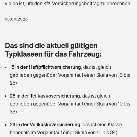
vielen ist, um den Kfz-Versicherungsbeitrag zu berechnen.
Berufshaftpflichtversicherung
Rechts­schutz­ver­si­che­rung
Photovoltaik
Private Krankenversicherung
08.04.2026
Zur Übersicht
Fahrradversicherung
Wärmepumpen versichern
Zahnzusatzversicherung
Unfallversicherung
Tools
Das sind die aktuell gültigen
Glasversicherung
Dread-Disease-Versicherung
Typklassen für das Fahrzeug:
Kinderunfall­ver­si­che­rung
Rentenrechner: Wie viel Geld bekomme ich im Alter?
Vermieterrrechtsschutz
Tierkrankenversicherung
15 in der Haftpflichtversicherung
,
das ist gleich
Kinderinvalidität
geblieben gegenüber Vorjahr (auf einer Skala von 10 bis
Wer versichert was: Jetzt Versicherer finden
Mietkautionsversicherung
Zur Übersicht
25)
Reiseversicherung
Sie haben Fragen?
Restkreditversicherung
26 in der Teilkaskoversicherung
,
das ist gleich
Tools
geblieben gegenüber Vorjahr (auf einer Skala von 10 bis
Hundehalter-Haftpflicht
Zur Übersicht
33)
Pferdehalter-Haftpflicht
Wer versichert was: Jetzt Versicherer finden
23 in der Vollkaskoversicherung
,
das ist eine Klasse
Tools
höher als im Vorjahr (auf einer Skala von 10 bis 34)
Handyversicherung