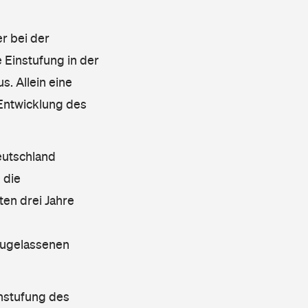
r bei der
 Einstufung in der
s. Allein eine
 Entwicklung des
eutschland
 die
en drei Jahre
 zugelassenen
instufung des