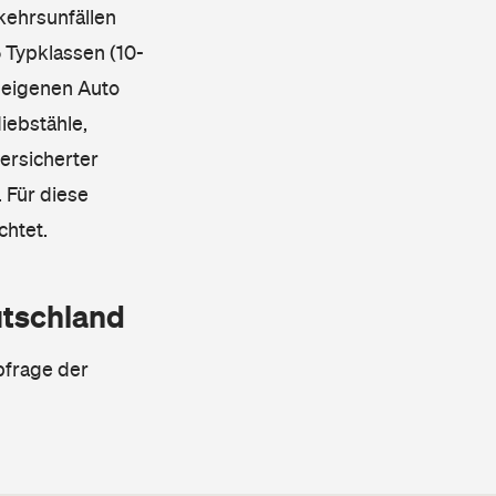
kehrsunfällen
 Typklassen (10-
 eigenen Auto
iebstähle,
ersicherter
 Für diese
chtet.
utschland
bfrage der