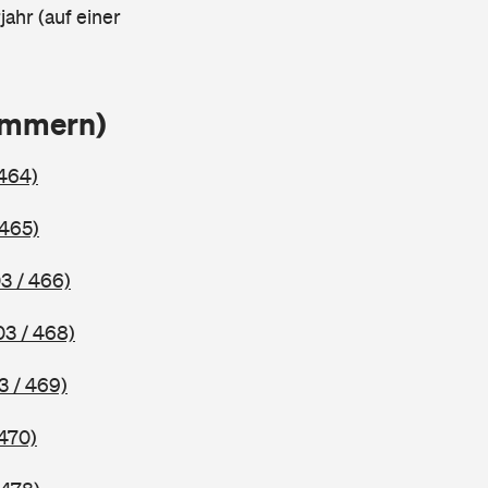
ahr (auf einer
ammern)
 464)
 465)
3 / 466)
03 / 468)
3 / 469)
 470)