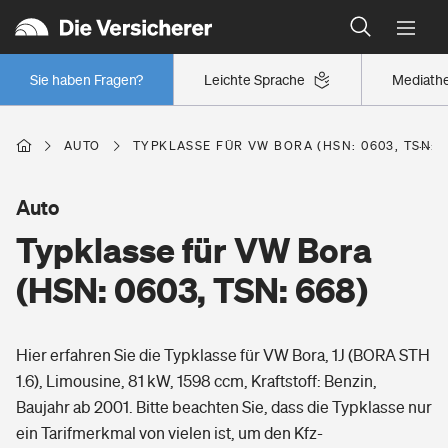
Typklassen: So ist Ihr Auto eingestuft
Wer versichert was: Jetzt Versicherer finden
Regionalklassen: So ist Ihre Region eingestuft
Sie haben Fragen?
Leichte Sprache
Mediath
Wer versichert was: Jetzt Versicherer finden
AUTO
TYPKLASSE FÜR VW BORA (HSN: 0603, TSN: 6
Beruf
Auto
Typklasse für VW Bora
Berufsunfähigkeitsversicherung
Wohnen
(HSN: 0603, TSN: 668)
Erwerbsunfähigkeitsversicherung
Wohngebäudeversicherung
Hier erfahren Sie die Typklasse für VW Bora, 1J (BORA STH
Freizeit
Grundfähigkeitsversicherung
1.6), Limousine, 81 kW, 1598 ccm, Kraftstoff: Benzin,
Hausratversicherung
Baujahr ab 2001. Bitte beachten Sie, dass die Typklasse nur
Arbeitsrechtsschutz
Pri­vate Haft­pflicht­
ein Tarifmerkmal von vielen ist, um den Kfz-
Gesundheit
Elementarversicherung