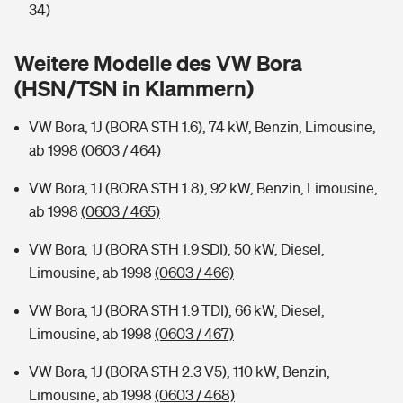
Sie haben Fragen?
34)
Hochwasser-Check: Wie gefährdet ist Ihr Haus?
Private Cyberversicherung
Rentenrechner: Wie viel Geld bekomme ich im Alter?
Weitere Modelle des VW Bora
(HSN/TSN in Klammern)
Wer versichert was: Jetzt Versicherer finden
Musikinstrumentenversicherung
VW Bora, 1J (BORA STH 1.6), 74 kW, Benzin, Limousine,
Sie haben Fragen?
Zur Übersicht
ab 1998
(0603 / 464)
VW Bora, 1J (BORA STH 1.8), 92 kW, Benzin, Limousine,
Tools
ab 1998
(0603 / 465)
VW Bora, 1J (BORA STH 1.9 SDI), 50 kW, Diesel,
Kinderunfall-Check: Mehr Sicherheit für deine Kids
Limousine, ab 1998
(0603 / 466)
Typklassen: So ist Ihr Auto eingestuft
VW Bora, 1J (BORA STH 1.9 TDI), 66 kW, Diesel,
Limousine, ab 1998
(0603 / 467)
Sie haben Fragen?
VW Bora, 1J (BORA STH 2.3 V5), 110 kW, Benzin,
Limousine, ab 1998
(0603 / 468)