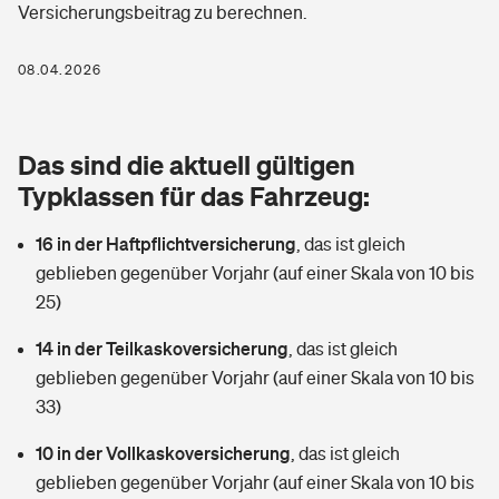
Versicherungsbeitrag zu berechnen.
Berufshaftpflichtversicherung
Rechts­schutz­ver­si­che­rung
Photovoltaik
Private Krankenversicherung
08.04.2026
Zur Übersicht
Fahrradversicherung
Wärmepumpen versichern
Zahnzusatzversicherung
Unfallversicherung
Tools
Das sind die aktuell gültigen
Glasversicherung
Dread-Disease-Versicherung
Typklassen für das Fahrzeug:
Kinderunfall­ver­si­che­rung
Rentenrechner: Wie viel Geld bekomme ich im Alter?
Vermieterrrechtsschutz
Tierkrankenversicherung
16 in der Haftpflichtversicherung
,
das ist gleich
Kinderinvalidität
geblieben gegenüber Vorjahr (auf einer Skala von 10 bis
Wer versichert was: Jetzt Versicherer finden
Mietkautionsversicherung
Zur Übersicht
25)
Reiseversicherung
Sie haben Fragen?
Restkreditversicherung
14 in der Teilkaskoversicherung
,
das ist gleich
Tools
geblieben gegenüber Vorjahr (auf einer Skala von 10 bis
Hundehalter-Haftpflicht
Zur Übersicht
33)
Pferdehalter-Haftpflicht
Wer versichert was: Jetzt Versicherer finden
10 in der Vollkaskoversicherung
,
das ist gleich
Tools
geblieben gegenüber Vorjahr (auf einer Skala von 10 bis
Handyversicherung