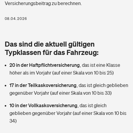
Versicherungsbeitrag zu berechnen.
Berufshaftpflichtversicherung
Rechts­schutz­ver­si­che­rung
Photovoltaik
Private Krankenversicherung
08.04.2026
Zur Übersicht
Fahrradversicherung
Wärmepumpen versichern
Zahnzusatzversicherung
Unfallversicherung
Tools
Das sind die aktuell gültigen
Glasversicherung
Dread-Disease-Versicherung
Typklassen für das Fahrzeug:
Kinderunfall­ver­si­che­rung
Rentenrechner: Wie viel Geld bekomme ich im Alter?
Vermieterrrechtsschutz
Tierkrankenversicherung
20 in der Haftpflichtversicherung
,
das ist eine Klasse
Kinderinvalidität
höher als im Vorjahr (auf einer Skala von 10 bis 25)
Wer versichert was: Jetzt Versicherer finden
Mietkautionsversicherung
Zur Übersicht
17 in der Teilkaskoversicherung
,
das ist gleich geblieben
Reiseversicherung
Sie haben Fragen?
Restkreditversicherung
gegenüber Vorjahr (auf einer Skala von 10 bis 33)
Tools
Hundehalter-Haftpflicht
10 in der Vollkaskoversicherung
,
das ist gleich
Zur Übersicht
geblieben gegenüber Vorjahr (auf einer Skala von 10 bis
Pferdehalter-Haftpflicht
Wer versichert was: Jetzt Versicherer finden
34)
Tools
Handyversicherung