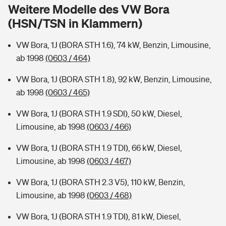
Sie haben Fragen?
Weitere Modelle des VW Bora
(HSN/TSN in Klammern)
Hochwasser-Check: Wie gefährdet ist Ihr Haus?
Private Cyberversicherung
Rentenrechner: Wie viel Geld bekomme ich im Alter?
VW Bora, 1J (BORA STH 1.6), 74 kW, Benzin, Limousine,
Wer versichert was: Jetzt Versicherer finden
Musikinstrumentenversicherung
ab 1998
(0603 / 464)
Sie haben Fragen?
Zur Übersicht
VW Bora, 1J (BORA STH 1.8), 92 kW, Benzin, Limousine,
ab 1998
(0603 / 465)
Tools
VW Bora, 1J (BORA STH 1.9 SDI), 50 kW, Diesel,
Limousine, ab 1998
(0603 / 466)
Kinderunfall-Check: Mehr Sicherheit für deine Kids
VW Bora, 1J (BORA STH 1.9 TDI), 66 kW, Diesel,
Limousine, ab 1998
(0603 / 467)
Typklassen: So ist Ihr Auto eingestuft
VW Bora, 1J (BORA STH 2.3 V5), 110 kW, Benzin,
Limousine, ab 1998
(0603 / 468)
Sie haben Fragen?
VW Bora, 1J (BORA STH 1.9 TDI), 81 kW, Diesel,