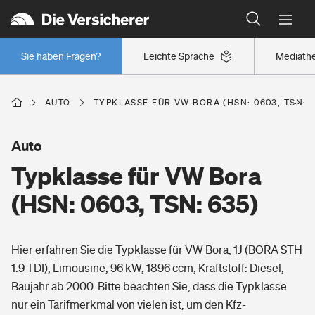
Typklassen: So ist Ihr Auto eingestuft
Wer versichert was: Jetzt Versicherer finden
Regionalklassen: So ist Ihre Region eingestuft
Sie haben Fragen?
Leichte Sprache
Mediath
Wer versichert was: Jetzt Versicherer finden
AUTO
TYPKLASSE FÜR VW BORA (HSN: 0603, TSN: 6
Beruf
Auto
Typklasse für VW Bora
Berufsunfähigkeitsversicherung
Wohnen
(HSN: 0603, TSN: 635)
Erwerbsunfähigkeitsversicherung
Wohngebäudeversicherung
Hier erfahren Sie die Typklasse für VW Bora, 1J (BORA STH
Freizeit
Grundfähigkeitsversicherung
1.9 TDI), Limousine, 96 kW, 1896 ccm, Kraftstoff: Diesel,
Hausratversicherung
Baujahr ab 2000. Bitte beachten Sie, dass die Typklasse
Arbeitsrechtsschutz
Pri­vate Haft­pflicht­
nur ein Tarifmerkmal von vielen ist, um den Kfz-
Gesundheit
Elementarversicherung