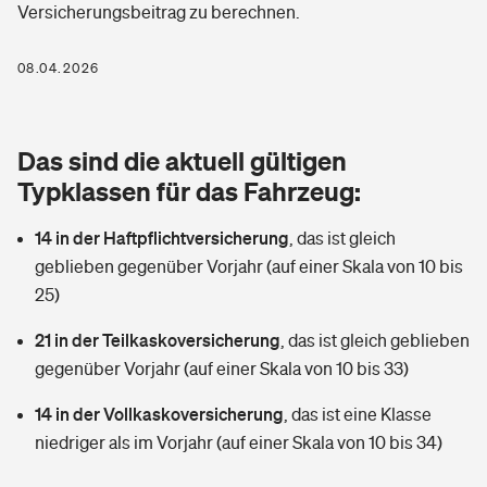
Versicherungsbeitrag zu berechnen.
Berufshaftpflichtversicherung
Rechts­schutz­ver­si­che­rung
Photovoltaik
Private Krankenversicherung
08.04.2026
Zur Übersicht
Fahrradversicherung
Wärmepumpen versichern
Zahnzusatzversicherung
Unfallversicherung
Tools
Das sind die aktuell gültigen
Glasversicherung
Dread-Disease-Versicherung
Typklassen für das Fahrzeug:
Kinderunfall­ver­si­che­rung
Rentenrechner: Wie viel Geld bekomme ich im Alter?
Vermieterrrechtsschutz
Tierkrankenversicherung
14 in der Haftpflichtversicherung
,
das ist gleich
Kinderinvalidität
geblieben gegenüber Vorjahr (auf einer Skala von 10 bis
Wer versichert was: Jetzt Versicherer finden
Mietkautionsversicherung
Zur Übersicht
25)
Reiseversicherung
Sie haben Fragen?
Restkreditversicherung
21 in der Teilkaskoversicherung
,
das ist gleich geblieben
Tools
gegenüber Vorjahr (auf einer Skala von 10 bis 33)
Hundehalter-Haftpflicht
Zur Übersicht
14 in der Vollkaskoversicherung
,
das ist eine Klasse
Pferdehalter-Haftpflicht
Wer versichert was: Jetzt Versicherer finden
niedriger als im Vorjahr (auf einer Skala von 10 bis 34)
Tools
Handyversicherung