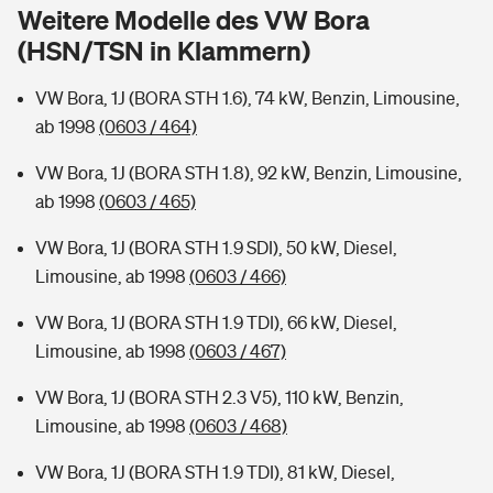
Sie haben Fragen?
Weitere Modelle des VW Bora
(HSN/TSN in Klammern)
Hochwasser-Check: Wie gefährdet ist Ihr Haus?
Private Cyberversicherung
Rentenrechner: Wie viel Geld bekomme ich im Alter?
VW Bora, 1J (BORA STH 1.6), 74 kW, Benzin, Limousine,
Wer versichert was: Jetzt Versicherer finden
Musikinstrumentenversicherung
ab 1998
(0603 / 464)
Sie haben Fragen?
Zur Übersicht
VW Bora, 1J (BORA STH 1.8), 92 kW, Benzin, Limousine,
ab 1998
(0603 / 465)
Tools
VW Bora, 1J (BORA STH 1.9 SDI), 50 kW, Diesel,
Limousine, ab 1998
(0603 / 466)
Kinderunfall-Check: Mehr Sicherheit für deine Kids
VW Bora, 1J (BORA STH 1.9 TDI), 66 kW, Diesel,
Limousine, ab 1998
(0603 / 467)
Typklassen: So ist Ihr Auto eingestuft
VW Bora, 1J (BORA STH 2.3 V5), 110 kW, Benzin,
Limousine, ab 1998
(0603 / 468)
Sie haben Fragen?
VW Bora, 1J (BORA STH 1.9 TDI), 81 kW, Diesel,