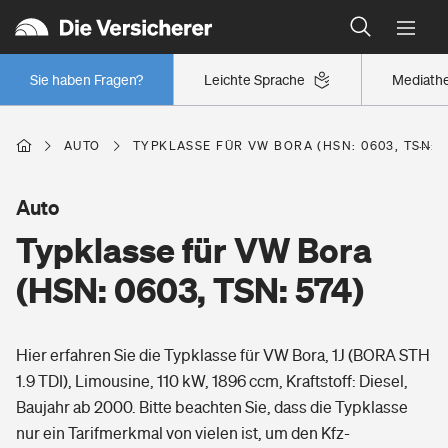
Typklassen: So ist Ihr Auto eingestuft
Wer versichert was: Jetzt Versicherer finden
Regionalklassen: So ist Ihre Region eingestuft
Sie haben Fragen?
Leichte Sprache
Mediath
Wer versichert was: Jetzt Versicherer finden
AUTO
TYPKLASSE FÜR VW BORA (HSN: 0603, TSN: 5
Beruf
Auto
Typklasse für VW Bora
Berufsunfähigkeitsversicherung
Wohnen
(HSN: 0603, TSN: 574)
Erwerbsunfähigkeitsversicherung
Wohngebäudeversicherung
Hier erfahren Sie die Typklasse für VW Bora, 1J (BORA STH
Freizeit
Grundfähigkeitsversicherung
1.9 TDI), Limousine, 110 kW, 1896 ccm, Kraftstoff: Diesel,
Hausratversicherung
Baujahr ab 2000. Bitte beachten Sie, dass die Typklasse
Arbeitsrechtsschutz
Pri­vate Haft­pflicht­
nur ein Tarifmerkmal von vielen ist, um den Kfz-
Gesundheit
Elementarversicherung