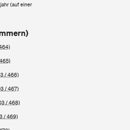
ahr (auf einer
ammern)
 464)
 465)
3 / 466)
3 / 467)
03 / 468)
3 / 469)