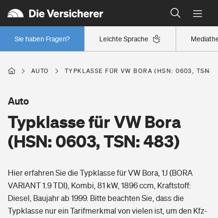
Typklassen: So ist Ihr Auto eingestuft
Wer versichert was: Jetzt Versicherer finden
Regionalklassen: So ist Ihre Region eingestuft
Sie haben Fragen?
Leichte Sprache
Mediath
Wer versichert was: Jetzt Versicherer finden
AUTO
TYPKLASSE FÜR VW BORA (HSN: 0603, TSN: 4
Beruf
Auto
Typklasse für VW Bora
Berufsunfähigkeitsversicherung
Wohnen
(HSN: 0603, TSN: 483)
Erwerbsunfähigkeitsversicherung
Wohngebäudeversicherung
Hier erfahren Sie die Typklasse für VW Bora, 1J (BORA
Freizeit
Grundfähigkeitsversicherung
VARIANT 1.9 TDI), Kombi, 81 kW, 1896 ccm, Kraftstoff:
Hausratversicherung
Diesel, Baujahr ab 1999. Bitte beachten Sie, dass die
Arbeitsrechtsschutz
Pri­vate Haft­pflicht­
Typklasse nur ein Tarifmerkmal von vielen ist, um den Kfz-
Gesundheit
Elementarversicherung