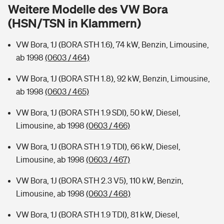
Sie haben Fragen?
Weitere Modelle des VW Bora
(HSN/TSN in Klammern)
Hochwasser-Check: Wie gefährdet ist Ihr Haus?
Private Cyberversicherung
Rentenrechner: Wie viel Geld bekomme ich im Alter?
VW Bora, 1J (BORA STH 1.6), 74 kW, Benzin, Limousine,
Wer versichert was: Jetzt Versicherer finden
Musikinstrumentenversicherung
ab 1998
(0603 / 464)
Sie haben Fragen?
Zur Übersicht
VW Bora, 1J (BORA STH 1.8), 92 kW, Benzin, Limousine,
ab 1998
(0603 / 465)
Tools
VW Bora, 1J (BORA STH 1.9 SDI), 50 kW, Diesel,
Limousine, ab 1998
(0603 / 466)
Kinderunfall-Check: Mehr Sicherheit für deine Kids
VW Bora, 1J (BORA STH 1.9 TDI), 66 kW, Diesel,
Limousine, ab 1998
(0603 / 467)
Typklassen: So ist Ihr Auto eingestuft
VW Bora, 1J (BORA STH 2.3 V5), 110 kW, Benzin,
Limousine, ab 1998
(0603 / 468)
Sie haben Fragen?
VW Bora, 1J (BORA STH 1.9 TDI), 81 kW, Diesel,