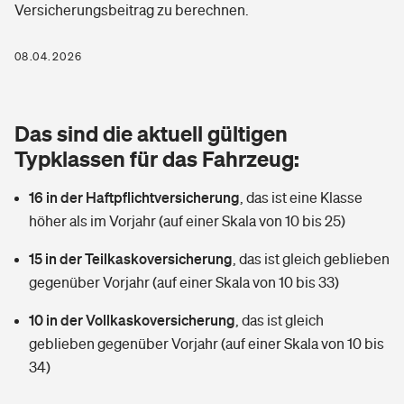
Versicherungsbeitrag zu berechnen.
Berufshaftpflichtversicherung
Rechts­schutz­ver­si­che­rung
Photovoltaik
Private Krankenversicherung
08.04.2026
Zur Übersicht
Fahrradversicherung
Wärmepumpen versichern
Zahnzusatzversicherung
Unfallversicherung
Tools
Das sind die aktuell gültigen
Glasversicherung
Dread-Disease-Versicherung
Typklassen für das Fahrzeug:
Kinderunfall­ver­si­che­rung
Rentenrechner: Wie viel Geld bekomme ich im Alter?
Vermieterrrechtsschutz
Tierkrankenversicherung
16 in der Haftpflichtversicherung
,
das ist eine Klasse
Kinderinvalidität
höher als im Vorjahr (auf einer Skala von 10 bis 25)
Wer versichert was: Jetzt Versicherer finden
Mietkautionsversicherung
Zur Übersicht
15 in der Teilkaskoversicherung
,
das ist gleich geblieben
Reiseversicherung
Sie haben Fragen?
Restkreditversicherung
gegenüber Vorjahr (auf einer Skala von 10 bis 33)
Tools
Hundehalter-Haftpflicht
10 in der Vollkaskoversicherung
,
das ist gleich
Zur Übersicht
geblieben gegenüber Vorjahr (auf einer Skala von 10 bis
Pferdehalter-Haftpflicht
Wer versichert was: Jetzt Versicherer finden
34)
Tools
Handyversicherung