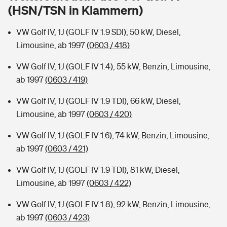
Sie haben Fragen?
(HSN/TSN in Klammern)
Hochwasser-Check: Wie gefährdet ist Ihr Haus?
Private Cyberversicherung
Rentenrechner: Wie viel Geld bekomme ich im Alter?
VW Golf IV, 1J (GOLF IV 1.9 SDI), 50 kW, Diesel,
Limousine, ab 1997
(0603 / 418)
Wer versichert was: Jetzt Versicherer finden
Musikinstrumentenversicherung
VW Golf IV, 1J (GOLF IV 1.4), 55 kW, Benzin, Limousine,
Sie haben Fragen?
Zur Übersicht
ab 1997
(0603 / 419)
VW Golf IV, 1J (GOLF IV 1.9 TDI), 66 kW, Diesel,
Tools
Limousine, ab 1997
(0603 / 420)
VW Golf IV, 1J (GOLF IV 1.6), 74 kW, Benzin, Limousine,
Kinderunfall-Check: Mehr Sicherheit für deine Kids
ab 1997
(0603 / 421)
VW Golf IV, 1J (GOLF IV 1.9 TDI), 81 kW, Diesel,
Typklassen: So ist Ihr Auto eingestuft
Limousine, ab 1997
(0603 / 422)
Sie haben Fragen?
VW Golf IV, 1J (GOLF IV 1.8), 92 kW, Benzin, Limousine,
ab 1997
(0603 / 423)