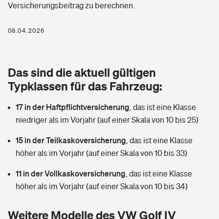
Versicherungsbeitrag zu berechnen.
Berufshaftpflichtversicherung
Rechts­schutz­ver­si­che­rung
Photovoltaik
Private Krankenversicherung
08.04.2026
Zur Übersicht
Fahrradversicherung
Wärmepumpen versichern
Zahnzusatzversicherung
Unfallversicherung
Tools
Das sind die aktuell gültigen
Glasversicherung
Dread-Disease-Versicherung
Typklassen für das Fahrzeug:
Kinderunfall­ver­si­che­rung
Rentenrechner: Wie viel Geld bekomme ich im Alter?
Vermieterrrechtsschutz
Tierkrankenversicherung
17 in der Haftpflichtversicherung
,
das ist eine Klasse
Kinderinvalidität
niedriger als im Vorjahr (auf einer Skala von 10 bis 25)
Wer versichert was: Jetzt Versicherer finden
Mietkautionsversicherung
Zur Übersicht
15 in der Teilkaskoversicherung
,
das ist eine Klasse
Reiseversicherung
Sie haben Fragen?
Restkreditversicherung
höher als im Vorjahr (auf einer Skala von 10 bis 33)
Tools
Hundehalter-Haftpflicht
11 in der Vollkaskoversicherung
,
das ist eine Klasse
Zur Übersicht
höher als im Vorjahr (auf einer Skala von 10 bis 34)
Pferdehalter-Haftpflicht
Wer versichert was: Jetzt Versicherer finden
Tools
Weitere Modelle des VW Golf IV
Handyversicherung