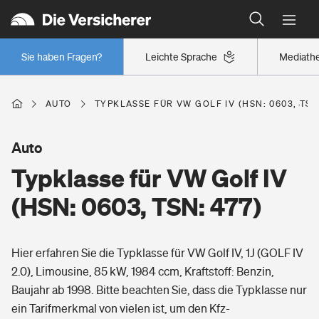
Typklassen: So ist Ihr Auto eingestuft
Wer versichert was: Jetzt Versicherer finden
Regionalklassen: So ist Ihre Region eingestuft
Sie haben Fragen?
Leichte Sprache
Mediath
Wer versichert was: Jetzt Versicherer finden
AUTO
TYPKLASSE FÜR VW GOLF IV (HSN: 0603, TSN:
Beruf
Auto
Typklasse für VW Golf IV
Berufsunfähigkeitsversicherung
Wohnen
(HSN: 0603, TSN: 477)
Erwerbsunfähigkeitsversicherung
Wohngebäudeversicherung
Hier erfahren Sie die Typklasse für VW Golf IV, 1J (GOLF IV
Freizeit
Grundfähigkeitsversicherung
2.0), Limousine, 85 kW, 1984 ccm, Kraftstoff: Benzin,
Hausratversicherung
Baujahr ab 1998. Bitte beachten Sie, dass die Typklasse nur
Arbeitsrechtsschutz
Pri­vate Haft­pflicht­
ein Tarifmerkmal von vielen ist, um den Kfz-
Gesundheit
Elementarversicherung