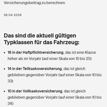
Versicherungsbeitrag zu berechnen.
Berufshaftpflichtversicherung
Rechts­schutz­ver­si­che­rung
Photovoltaik
Private Krankenversicherung
08.04.2026
Zur Übersicht
Fahrradversicherung
Wärmepumpen versichern
Zahnzusatzversicherung
Unfallversicherung
Tools
Das sind die aktuell gültigen
Glasversicherung
Dread-Disease-Versicherung
Typklassen für das Fahrzeug:
Kinderunfall­ver­si­che­rung
Rentenrechner: Wie viel Geld bekomme ich im Alter?
Vermieterrrechtsschutz
Tierkrankenversicherung
16 in der Haftpflichtversicherung
,
das ist eine Klasse
Kinderinvalidität
höher als im Vorjahr (auf einer Skala von 10 bis 25)
Wer versichert was: Jetzt Versicherer finden
Mietkautionsversicherung
Zur Übersicht
14 in der Teilkaskoversicherung
,
das ist gleich
Reiseversicherung
Sie haben Fragen?
Restkreditversicherung
geblieben gegenüber Vorjahr (auf einer Skala von 10 bis
Tools
33)
Hundehalter-Haftpflicht
Zur Übersicht
10 in der Vollkaskoversicherung
,
das ist gleich
Pferdehalter-Haftpflicht
Wer versichert was: Jetzt Versicherer finden
geblieben gegenüber Vorjahr (auf einer Skala von 10 bis
Tools
34)
Handyversicherung