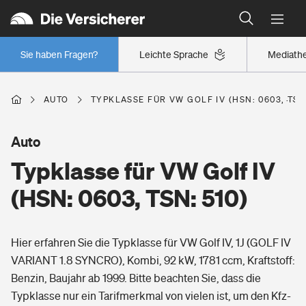
Typklassen: So ist Ihr Auto eingestuft
Wer versichert was: Jetzt Versicherer finden
Regionalklassen: So ist Ihre Region eingestuft
Sie haben Fragen?
Leichte Sprache
Mediath
Wer versichert was: Jetzt Versicherer finden
AUTO
TYPKLASSE FÜR VW GOLF IV (HSN: 0603, TSN:
Beruf
Auto
Typklasse für VW Golf IV
Berufsunfähigkeitsversicherung
Wohnen
(HSN: 0603, TSN: 510)
Erwerbsunfähigkeitsversicherung
Wohngebäudeversicherung
Hier erfahren Sie die Typklasse für VW Golf IV, 1J (GOLF IV
Freizeit
Grundfähigkeitsversicherung
VARIANT 1.8 SYNCRO), Kombi, 92 kW, 1781 ccm, Kraftstoff:
Hausratversicherung
Benzin, Baujahr ab 1999. Bitte beachten Sie, dass die
Arbeitsrechtsschutz
Pri­vate Haft­pflicht­
Typklasse nur ein Tarifmerkmal von vielen ist, um den Kfz-
Gesundheit
Elementarversicherung