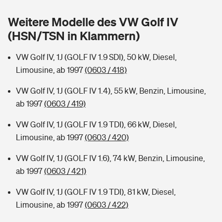
Sie haben Fragen?
Weitere Modelle des VW Golf IV
Hochwasser-Check: Wie gefährdet ist Ihr Haus?
Private Cyberversicherung
Rentenrechner: Wie viel Geld bekomme ich im Alter?
(HSN/TSN in Klammern)
Wer versichert was: Jetzt Versicherer finden
Musikinstrumentenversicherung
VW Golf IV, 1J (GOLF IV 1.9 SDI), 50 kW, Diesel,
Limousine, ab 1997
(0603 / 418)
Sie haben Fragen?
Zur Übersicht
VW Golf IV, 1J (GOLF IV 1.4), 55 kW, Benzin, Limousine,
ab 1997
(0603 / 419)
Tools
VW Golf IV, 1J (GOLF IV 1.9 TDI), 66 kW, Diesel,
Limousine, ab 1997
(0603 / 420)
Kinderunfall-Check: Mehr Sicherheit für deine Kids
VW Golf IV, 1J (GOLF IV 1.6), 74 kW, Benzin, Limousine,
Typklassen: So ist Ihr Auto eingestuft
ab 1997
(0603 / 421)
VW Golf IV, 1J (GOLF IV 1.9 TDI), 81 kW, Diesel,
Sie haben Fragen?
Limousine, ab 1997
(0603 / 422)