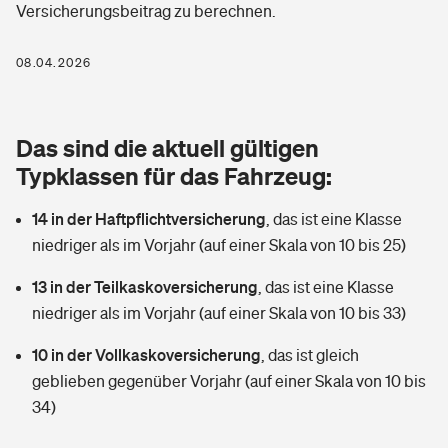
Versicherungsbeitrag zu berechnen.
Berufshaftpflichtversicherung
Rechts­schutz­ver­si­che­rung
Photovoltaik
Private Krankenversicherung
08.04.2026
Zur Übersicht
Fahrradversicherung
Wärmepumpen versichern
Zahnzusatzversicherung
Unfallversicherung
Tools
Das sind die aktuell gültigen
Glasversicherung
Dread-Disease-Versicherung
Typklassen für das Fahrzeug:
Kinderunfall­ver­si­che­rung
Rentenrechner: Wie viel Geld bekomme ich im Alter?
Vermieterrrechtsschutz
Tierkrankenversicherung
14 in der Haftpflichtversicherung
,
das ist eine Klasse
Kinderinvalidität
niedriger als im Vorjahr (auf einer Skala von 10 bis 25)
Wer versichert was: Jetzt Versicherer finden
Mietkautionsversicherung
Zur Übersicht
13 in der Teilkaskoversicherung
,
das ist eine Klasse
Reiseversicherung
Sie haben Fragen?
Restkreditversicherung
niedriger als im Vorjahr (auf einer Skala von 10 bis 33)
Tools
Hundehalter-Haftpflicht
10 in der Vollkaskoversicherung
,
das ist gleich
Zur Übersicht
geblieben gegenüber Vorjahr (auf einer Skala von 10 bis
Pferdehalter-Haftpflicht
Wer versichert was: Jetzt Versicherer finden
34)
Tools
Handyversicherung