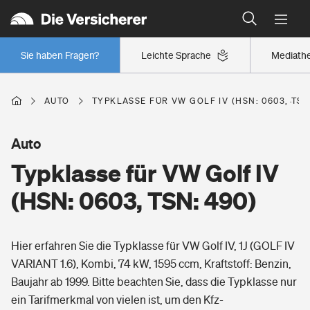
Typklassen: So ist Ihr Auto eingestuft
Wer versichert was: Jetzt Versicherer finden
Regionalklassen: So ist Ihre Region eingestuft
Sie haben Fragen?
Leichte Sprache
Mediath
Wer versichert was: Jetzt Versicherer finden
AUTO
TYPKLASSE FÜR VW GOLF IV (HSN: 0603, TSN
Beruf
Auto
Typklasse für VW Golf IV
Berufsunfähigkeitsversicherung
Wohnen
(HSN: 0603, TSN: 490)
Erwerbsunfähigkeitsversicherung
Wohngebäudeversicherung
Hier erfahren Sie die Typklasse für VW Golf IV, 1J (GOLF IV
Freizeit
Grundfähigkeitsversicherung
VARIANT 1.6), Kombi, 74 kW, 1595 ccm, Kraftstoff: Benzin,
Hausratversicherung
Baujahr ab 1999. Bitte beachten Sie, dass die Typklasse nur
Arbeitsrechtsschutz
Pri­vate Haft­pflicht­
ein Tarifmerkmal von vielen ist, um den Kfz-
Gesundheit
Elementarversicherung