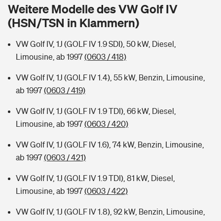
Sie haben Fragen?
Weitere Modelle des VW Golf IV
(HSN/TSN in Klammern)
Hochwasser-Check: Wie gefährdet ist Ihr Haus?
Private Cyberversicherung
Rentenrechner: Wie viel Geld bekomme ich im Alter?
VW Golf IV, 1J (GOLF IV 1.9 SDI), 50 kW, Diesel,
Wer versichert was: Jetzt Versicherer finden
Musikinstrumentenversicherung
Limousine, ab 1997
(0603 / 418)
Sie haben Fragen?
Zur Übersicht
VW Golf IV, 1J (GOLF IV 1.4), 55 kW, Benzin, Limousine,
ab 1997
(0603 / 419)
Tools
VW Golf IV, 1J (GOLF IV 1.9 TDI), 66 kW, Diesel,
Limousine, ab 1997
(0603 / 420)
Kinderunfall-Check: Mehr Sicherheit für deine Kids
VW Golf IV, 1J (GOLF IV 1.6), 74 kW, Benzin, Limousine,
ab 1997
(0603 / 421)
Typklassen: So ist Ihr Auto eingestuft
VW Golf IV, 1J (GOLF IV 1.9 TDI), 81 kW, Diesel,
Limousine, ab 1997
(0603 / 422)
Sie haben Fragen?
VW Golf IV, 1J (GOLF IV 1.8), 92 kW, Benzin, Limousine,