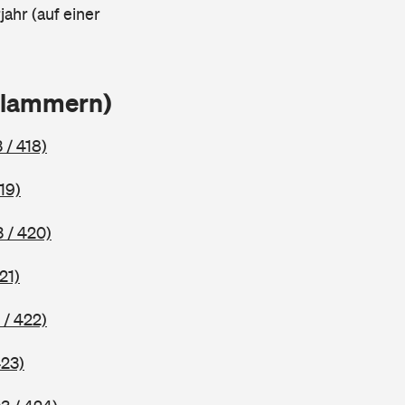
ahr (auf einer
Klammern)
 / 418)
19)
 / 420)
21)
 / 422)
423)